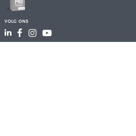
VOLG ONS
ASSORTIMENT
Industriële automatisering
Industriële componenten
Energieverdeling
Draad en kabel
Schakelkasten en behuizingen
Aandrijftechniek
Bekijk het volledige assortiment
KLANTENSERVICE