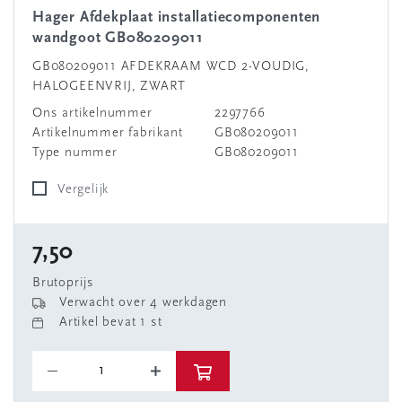
Hager Afdekplaat installatiecomponenten
wandgoot GB080209011
GB080209011 AFDEKRAAM WCD 2-VOUDIG,
HALOGEENVRIJ, ZWART
Ons artikelnummer
2297766
Artikelnummer fabrikant
GB080209011
Type nummer
GB080209011
Vergelijk
7,50
Brutoprijs
Verwacht over 4 werkdagen
Artikel bevat 1 st