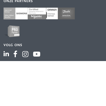
ONZE PARTNERS
VOLG ONS
ASSORTIMENT
Industriële automatisering
Industriële componenten
Energieverdeling
Draad en kabel
Schakelkasten en behuizingen