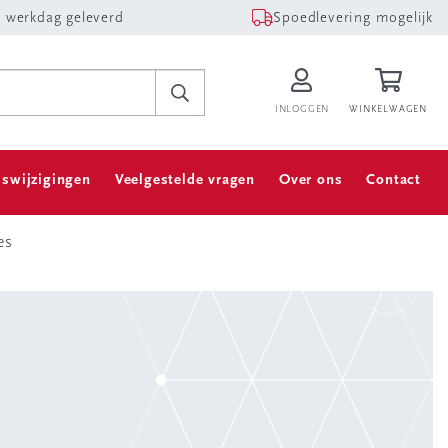
 werkdag geleverd
Spoedlevering mogelijk
INLOGGEN
WINKELWAGEN
jswijzigingen
Veelgestelde vragen
Over ons
Contact
es