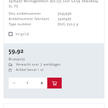
7400467 Montagedeksel 250-2/3 voor GES9 282x282x4,
St, FS
Ons artikelnummer
3045996
Artikelnummer fabrikant
7400467
Type nummer
DUG 250-3 9
Vergelijk
59,92
Brutoprijs
Verwacht over 7 werkdagen
Artikel bevat 1 st