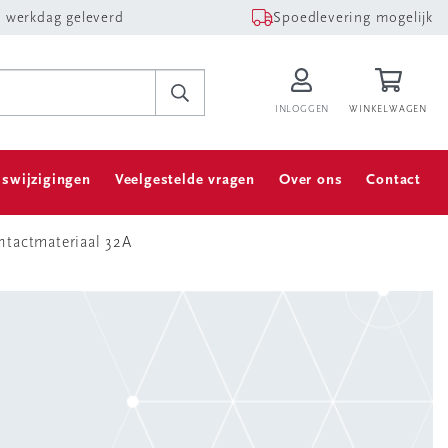
 werkdag geleverd
Spoedlevering mogelijk
INLOGGEN
WINKELWAGEN
jswijzigingen
Veelgestelde vragen
Over ons
Contact
tactmateriaal 32A