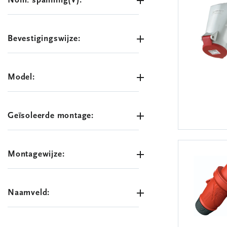
Nom. spanning(V):
Bevestigingswijze:
Model:
Geïsoleerde montage:
Montagewijze:
Naamveld: