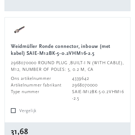
Weidmüller Ronde connector, inbouw (met
kabel) SAIE-M12BK-5-0.2VHM16-2.5
2968070000 ROUND PLUG ,BUILT-I N (WITH CABLE),
M12, NUMBER OF POLES: 5, 0.2 M, CA
Ons artikelnummer
4339642
Artikelnummer fabrikant
2968070000
Type nummer
SAIE-M12BK-5-0.2VHM16
-2.5
Vergelijk
31,68