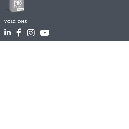
VOLG ONS
ASSORTIMENT
Industriële automatisering
Industriële componenten
Energieverdeling
Draad en kabel
Schakelkasten en behuizingen
Aandrijftechniek
Bekijk het volledige assortiment
KLANTENSERVICE