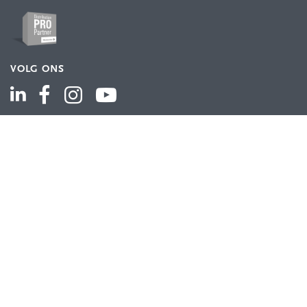
VOLG ONS
ASSORTIMENT
Industriële automatisering
Industriële componenten
Energieverdeling
Draad en kabel
Schakelkasten en behuizingen
Aandrijftechniek
Bekijk het volledige assortiment