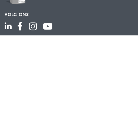
VOLG ONS
ASSORTIMENT
Industriële automatisering
Industriële componenten
Energieverdeling
Draad en kabel
Schakelkasten en behuizingen
Aandrijftechniek
Bekijk het volledige assortiment
KLANTENSERVICE
Contact