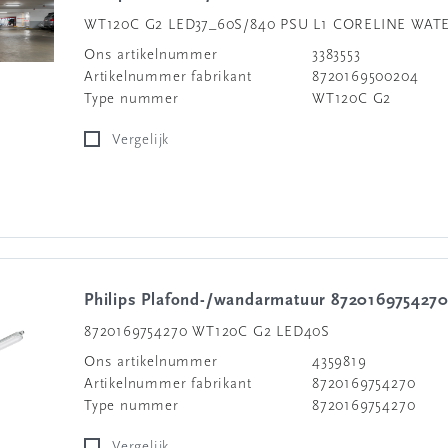
WT120C G2 LED37_60S/840 PSU L1 CORELINE WAT
Ons artikelnummer
3383553
Artikelnummer fabrikant
8720169500204
Type nummer
WT120C G2
Vergelijk
Philips Plafond-/wandarmatuur 872016975427
8720169754270 WT120C G2 LED40S
Ons artikelnummer
4359819
Artikelnummer fabrikant
8720169754270
Type nummer
8720169754270
Vergelijk