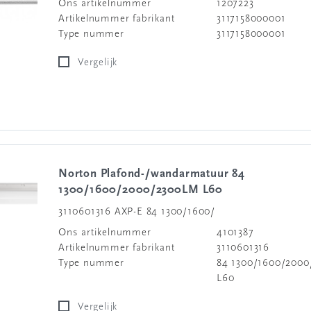
Ons artikelnummer
1207223
Artikelnummer fabrikant
3117158000001
Type nummer
3117158000001
Vergelijk
Norton Plafond-/wandarmatuur 84
1300/1600/2000/2300LM L60
3110601316 AXP-E 84 1300/1600/
Ons artikelnummer
4101387
Artikelnummer fabrikant
3110601316
Type nummer
84 1300/1600/200
L60
Vergelijk