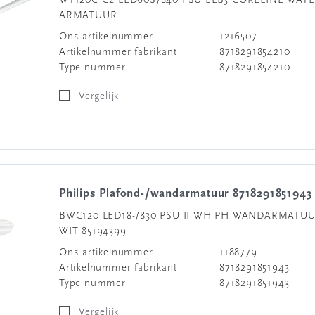
WT120C G2 LED60S/840 PSU ELB3 CORELINE WAT
ARMATUUR
Ons artikelnummer
1216507
Artikelnummer fabrikant
8718291854210
Type nummer
8718291854210
Vergelijk
Philips Plafond-/wandarmatuur 8718291851943
BWC120 LED18-/830 PSU II WH PH WANDARMATUU
WIT 85194399
Ons artikelnummer
1188779
Artikelnummer fabrikant
8718291851943
Type nummer
8718291851943
Vergelijk