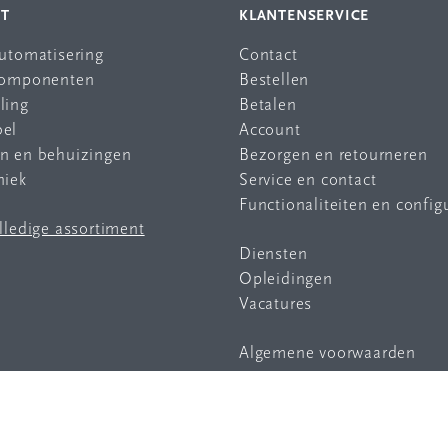
NT
KLANTENSERVICE
automatisering
Contact
 componenten
Bestellen
ling
Betalen
bel
Account
en en behuizingen
Bezorgen en retourneren
niek
Service en contact
Functionaliteiten en config
olledige assortiment
Diensten
Opleidingen
Vacatures
Algemene voorwaarden
Privacy statement