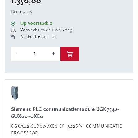
1.350,00
Brutoprijs
Op voorraad: 2
Verwacht over 1 werkdag
Artikel bevat 1 st
Siemens PLC communicatiemodule 6GK7542-
6UX00-0XE0
6GK7542-6UX00-0XE0 CP 1542SP-1 COMMUNICATIE
PROCESSOR