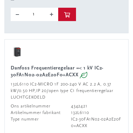
Danfoss Frequentieregelaar =< 1 kV IC2-
30FA1N02-02A2E20F0+ACXX
132L6110 IC2-MICRO 1F 200-240 V AC 2.2 A, 0.37
kW/0.50 HP,IP 20/open type C1 frequentieregelaar
LUCHTGEKOELD
Ons artikelnummer
4342421
Artikelnummer fabrikant
132L6110
Type nummer
IC2-30FA1N02-02A2E20F
0+ACXX