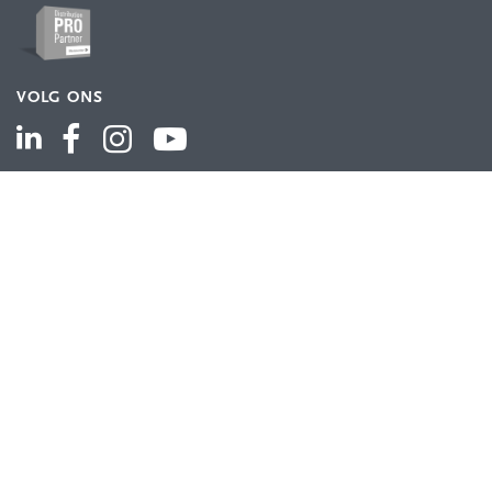
VOLG ONS
ASSORTIMENT
Industriële automatisering
Industriële componenten
Energieverdeling
Draad en kabel
Schakelkasten en behuizingen
Aandrijftechniek
Bekijk het volledige assortiment
KLANTENSERVICE