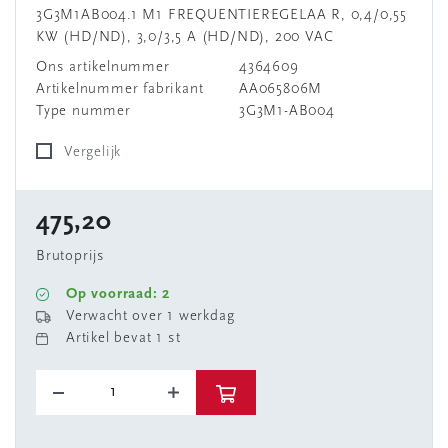
3G3M1AB004.1 M1 FREQUENTIEREGELAA R, 0,4/0,55
KW (HD/ND), 3,0/3,5 A (HD/ND), 200 VAC
Ons artikelnummer
4364609
Artikelnummer fabrikant
AA065806M
Type nummer
3G3M1-AB004
Vergelijk
475,20
Brutoprijs
Op voorraad: 2
Verwacht over 1 werkdag
Artikel bevat 1 st