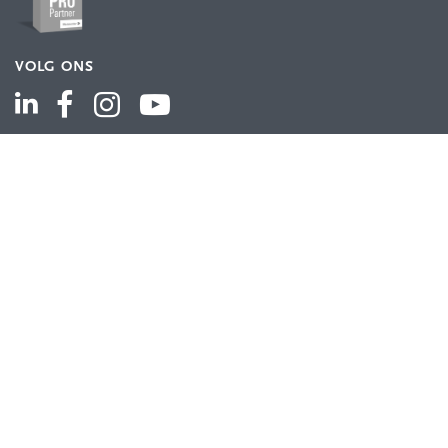
VOLG ONS
ASSORTIMENT
Industriële automatisering
Industriële componenten
Energieverdeling
Draad en kabel
Schakelkasten en behuizingen
Aandrijftechniek
Bekijk het volledige assortiment
KLANTENSERVICE