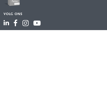
VOLG ONS
ASSORTIMENT
Industriële automatisering
Industriële componenten
Energieverdeling
Draad en kabel
Schakelkasten en behuizingen
Aandrijftechniek
Bekijk het volledige assortiment
KLANTENSERVICE