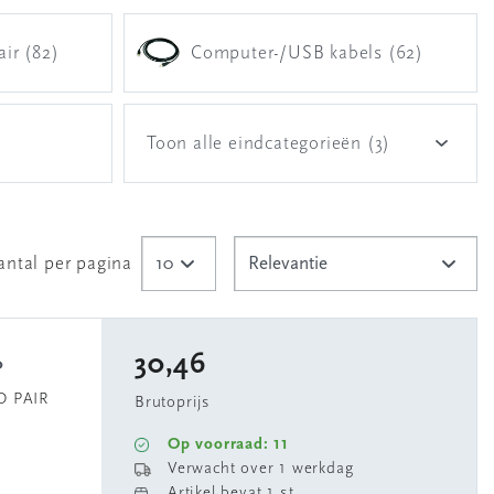
air (82)
Computer-/USB kabels (62)
Toon alle eindcategorieën (3)
antal per pagina
30,46
0
D PAIR
Brutoprijs
Op voorraad: 11
Verwacht over 1 werkdag
Artikel bevat 1 st