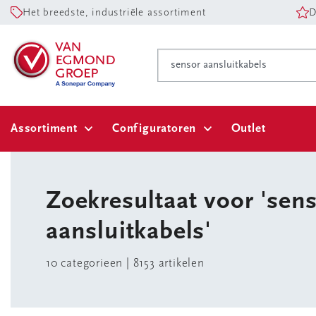
Het breedste, industriële assortiment
D
Assortiment
Configuratoren
Outlet
Zoekresultaat voor
'sen
aansluitkabels'
10
categorieen |
8153 artikelen