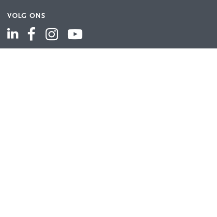
VOLG ONS
ASSORTIMENT
Industriële automatisering
Industriële componenten
Energieverdeling
Draad en kabel
Schakelkasten en behuizingen
Aandrijftechniek
Bekijk het volledige assortiment
KLANTENSERVICE
Contact