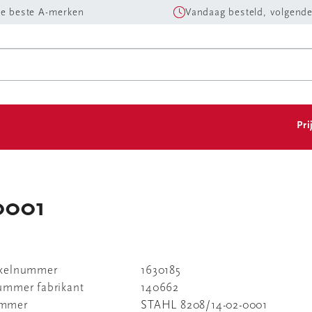
e beste A-merken
Vandaag besteld, volgende
Pri
0001
ikelnummer
1630185
nummer fabrikant
140662
ummer
STAHL 8208/14-02-0001