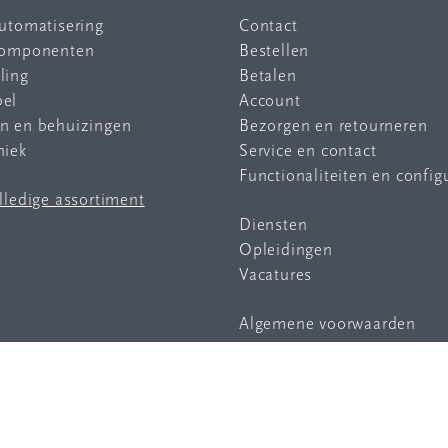
automatisering
Contact
 componenten
Bestellen
ling
Betalen
bel
Account
en en behuizingen
Bezorgen en retourneren
niek
Service en contact
Functionaliteiten en config
olledige assortiment
Diensten
Opleidingen
Vacatures
Algemene voorwaarden
Privacy statement