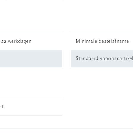
r 22 werkdagen
Minimale bestelafname
Standaard voorraadartike
st