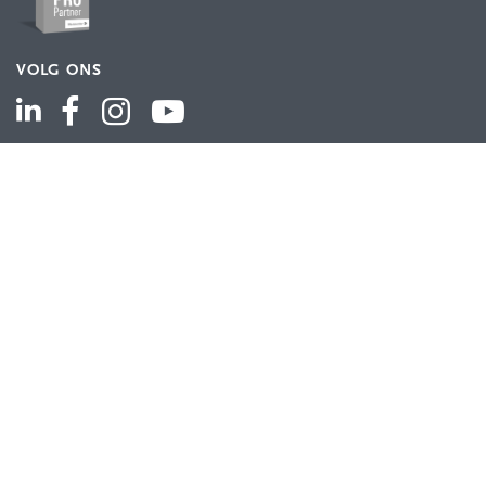
VOLG ONS
ASSORTIMENT
Industriële automatisering
Industriële componenten
Energieverdeling
Draad en kabel
Schakelkasten en behuizingen
Aandrijftechniek
Bekijk het volledige assortiment
KLANTENSERVICE