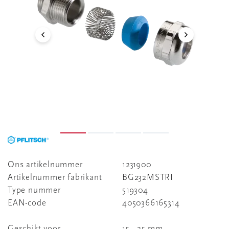
Ons artikelnummer
1231900
Artikelnummer fabrikant
BG232MSTRI
Type nummer
519304
EAN-code
4050366165314
Geschikt voor
15 - 25 mm