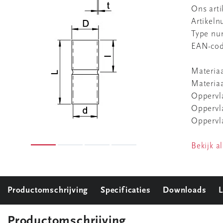
Ons art
Artikel
Type n
EAN-co
Materia
Materiaa
Oppervl
Oppervla
Oppervl
Bekijk al
Productomschrijving
Specificaties
Downloads
L
Productomschrijving