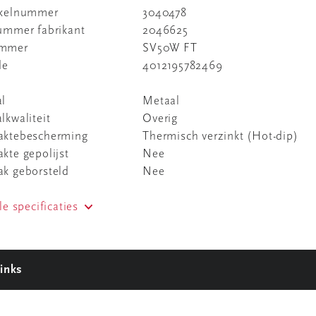
ikelnummer
3040478
nummer fabrikant
2046625
ummer
SV50W FT
de
4012195782469
al
Metaal
lkwaliteit
Overig
aktebescherming
Thermisch verzinkt (Hot-dip)
kte gepolijst
Nee
ak geborsteld
Nee
le specificaties
inks