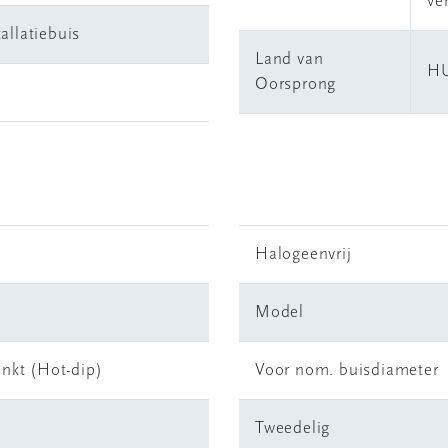
ve
allatiebuis
Land van
H
Oorsprong
Halogeenvrij
Model
inkt (Hot-dip)
Voor nom. buisdiameter
Tweedelig