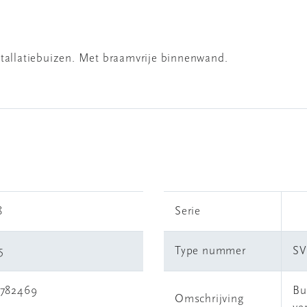
stallatiebuizen. Met braamvrije binnenwand.
8
Serie
5
Type nummer
SV
5782469
Bu
Omschrijving