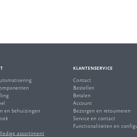
NT
KLANTENSERVICE
automatisering
Contact
 componenten
Bestellen
ling
Betalen
bel
Account
en en behuizingen
Bezorgen en retourneren
niek
Service en contact
Functionaliteiten en config
olledige assortiment