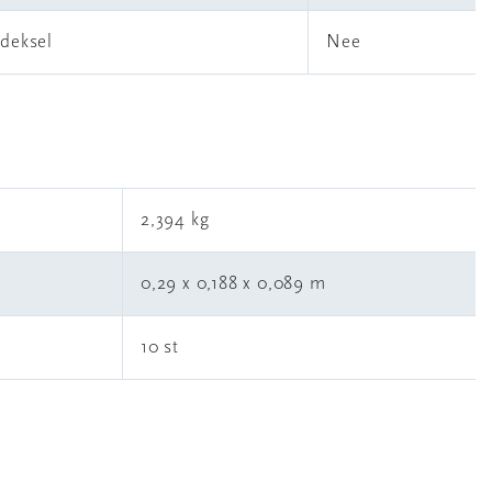
deksel
Nee
2,394 kg
0,29 x 0,188 x 0,089 m
10 st