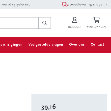
 werkdag geleverd
Spoedlevering mogelijk
INLOGGEN
WINKELWAGEN
jswijzigingen
Veelgestelde vragen
Over ons
Contact
39,16