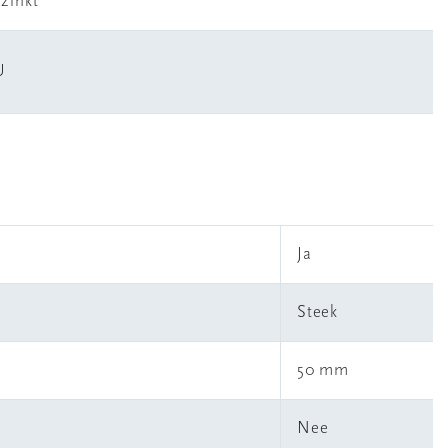
rzinkt
U
Ja
Steek
50 mm
Nee