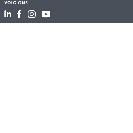
VOLG ONS
ASSORTIMENT
Industriële automatisering
Industriële componenten
Energieverdeling
Draad en kabel
Schakelkasten en behuizingen
Aandrijftechniek
Bekijk het volledige assortiment
KLANTENSERVICE
Contact
Bestellen