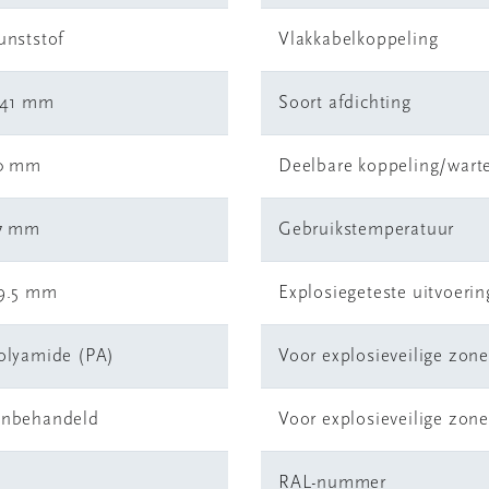
unststof
Vlakkabelkoppeling
.41 mm
Soort afdichting
0 mm
Deelbare koppeling/warte
7 mm
Gebruikstemperatuur
9.5 mm
Explosiegeteste uitvoerin
olyamide (PA)
Voor explosieveilige zone
nbehandeld
Voor explosieveilige zone
a
RAL-nummer