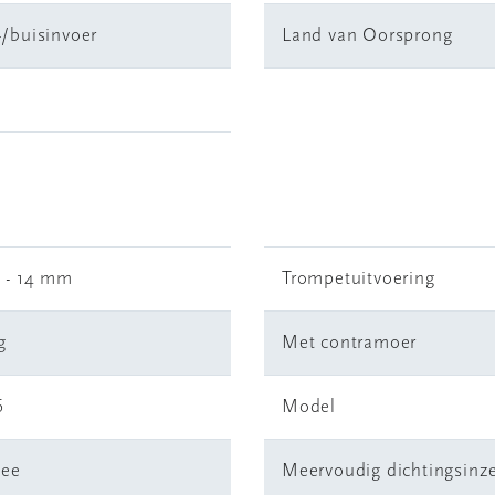
-/buisinvoer
Land van Oorsprong
1 - 14 mm
Trompetuitvoering
g
Met contramoer
6
Model
ee
Meervoudig dichtingsinze