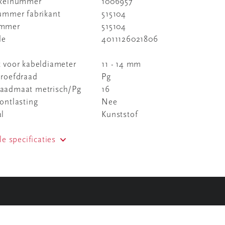
ikelnummer
1006957
nummer fabrikant
515104
ummer
515104
de
4011126021806
 voor kabeldiameter
11 - 14 mm
hroefdraad
Pg
aadmaat metrisch/Pg
16
ontlasting
Nee
al
Kunststof
le specificaties