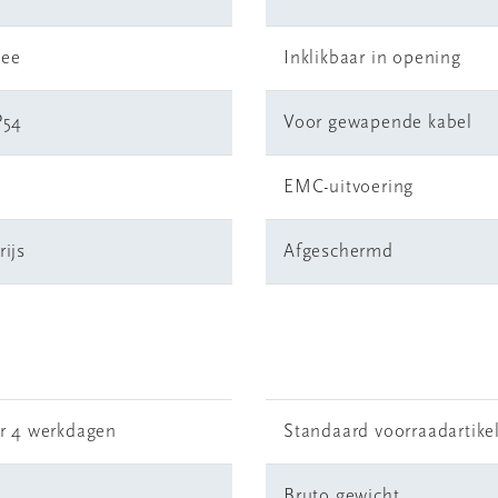
ee
Inklikbaar in opening
P54
Voor gewapende kabel
a
EMC-uitvoering
rijs
Afgeschermd
r 4 werkdagen
Standaard voorraadartike
Bruto gewicht