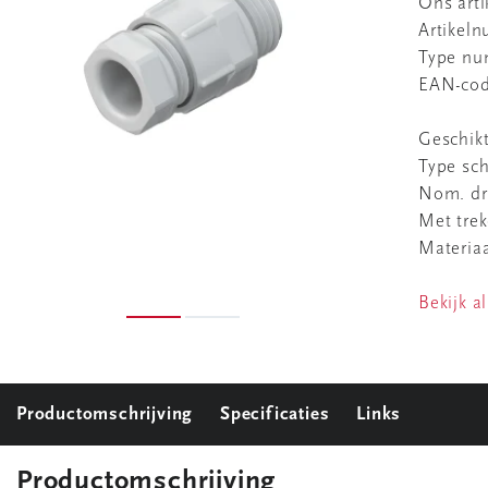
Ons art
Artikel
Type n
EAN-co
Geschikt
Type sc
Nom. dr
Met trek
Materia
Bekijk al
Productomschrijving
Specificaties
Links
Productomschrijving