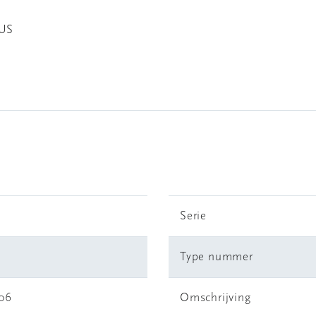
NUS
Serie
Type nummer
06
Omschrijving