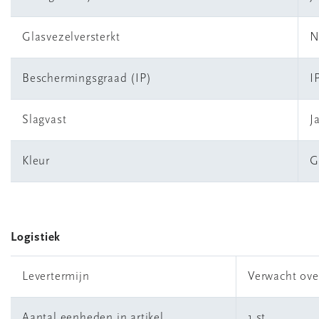
Glasvezelversterkt
N
Beschermingsgraad (IP)
I
Slagvast
J
Kleur
G
Logistiek
Levertermijn
Verwacht ove
Aantal eenheden in artikel
1 st