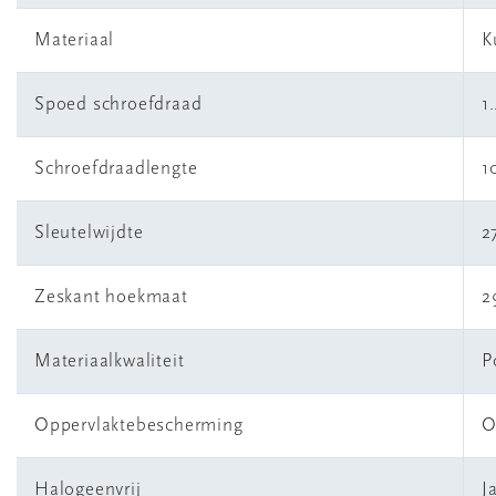
Materiaal
K
Spoed schroefdraad
1
Schroefdraadlengte
1
Sleutelwijdte
2
Zeskant hoekmaat
2
Materiaalkwaliteit
P
Oppervlaktebescherming
O
Halogeenvrij
J