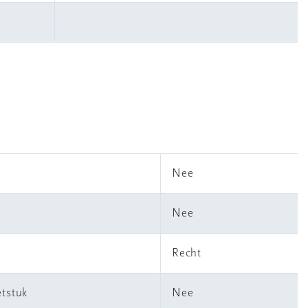
Nee
Nee
Recht
tstuk
Nee