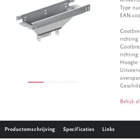
Artikel
Type n
EAN-co
Gootbree
richting
Gootbree
richting
Hoogte 
Uitvoeri
overspa
Geschik
Bekijk al
Productomschrijving
Specificaties
Links