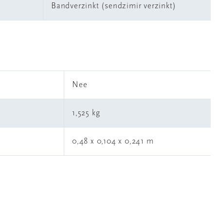
Bandverzinkt (sendzimir verzinkt)
l
Nee
1,525 kg
0,48 x 0,104 x 0,241 m