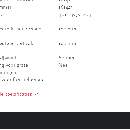
nummer fabrikant
161421
ummer
161421
de
4013339793204
dte in horizontale
100 mm
dte in verticale
100 mm
zijwand
60 mm
ng voor grote
Nee
nningen
t voor functiebehoud
Ja
le specificaties