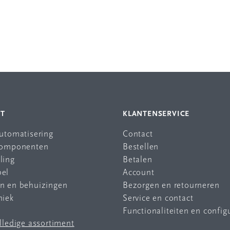
NT
KLANTENSERVICE
automatisering
Contact
 componenten
Bestellen
ling
Betalen
bel
Account
en en behuizingen
Bezorgen en retourneren
niek
Service en contact
Functionaliteiten en config
olledige assortiment