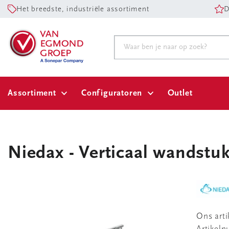
Het breedste, industriële assortiment
D
Assortiment
Configuratoren
Outlet
Niedax - Verticaal wandstuk
Ons art