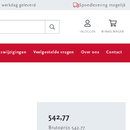
 werkdag geleverd
Spoedlevering mogelijk
INLOGGEN
WINKELWAGEN
jswijzigingen
Veelgestelde vragen
Over ons
Contact
542,77
Brutoprijs 542,77