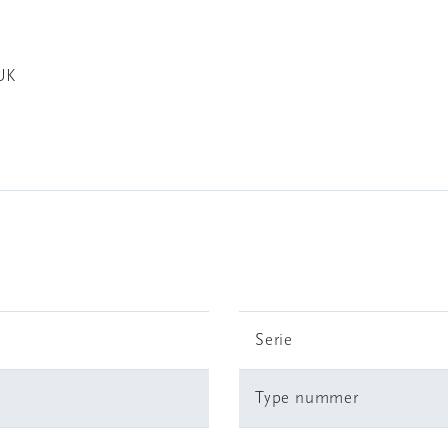
UK
Serie
Type nummer