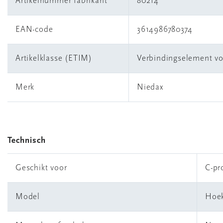
Artikelnummer fabrikant
80214
EAN-code
3614986780374
Artikelklasse (ETIM)
Verbindingselement voo
Merk
Niedax
Technisch
Geschikt voor
C-pr
Model
Hoek