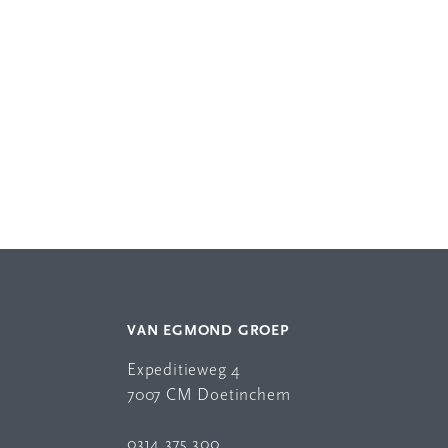
VAN EGMOND GROEP
Expeditieweg 4
7007 CM Doetinchem
0314 375 300