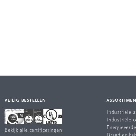
VEILIG BESTELLEN
ASSORTIME
Industriële 
Industriële
Energieverde
Bekijk alle certificeringen
Draad en ka