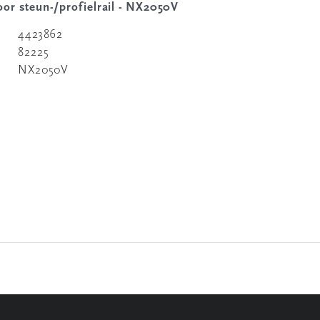
oor steun-/profielrail - NX2050V
4423862
82225
NX2050V