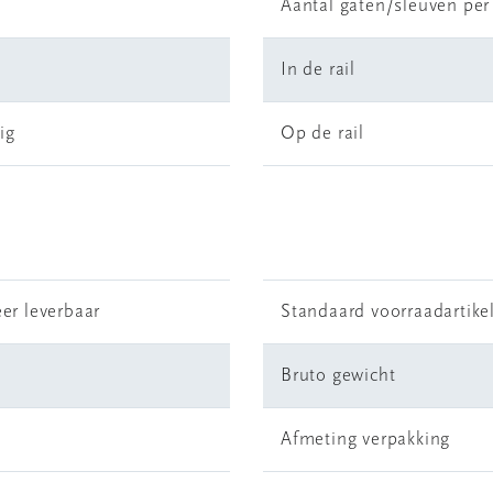
Aantal gaten/sleuven per
l
In de rail
ig
Op de rail
er leverbaar
Standaard voorraadartike
Bruto gewicht
Afmeting verpakking