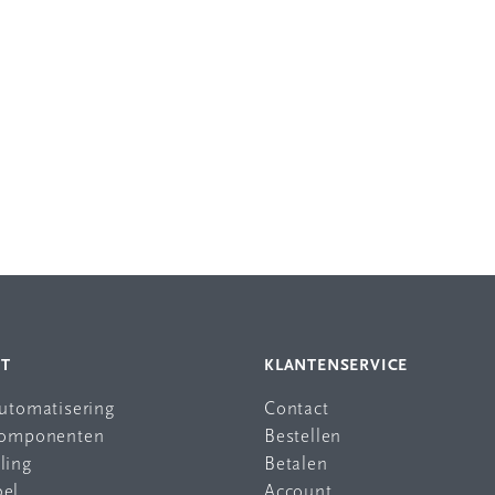
NT
KLANTENSERVICE
automatisering
Contact
 componenten
Bestellen
ling
Betalen
bel
Account