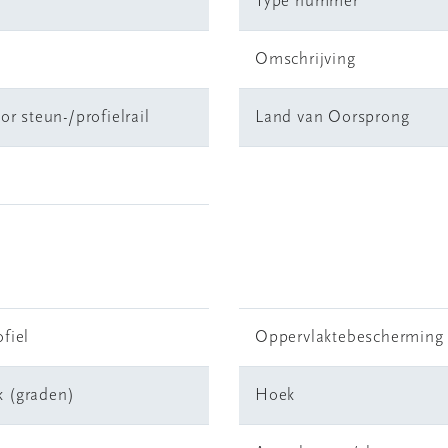
Type nummer
Omschrijving
r steun-/profielrail
Land van Oorsprong
ofiel
Oppervlaktebescherming
 (graden)
Hoek