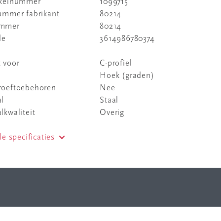
ikelnummer
1099715
nummer fabrikant
80214
ummer
80214
de
3614986780374
 voor
C-profiel
Hoek (graden)
roeftoebehoren
Nee
al
Staal
lkwaliteit
Overig
le specificaties