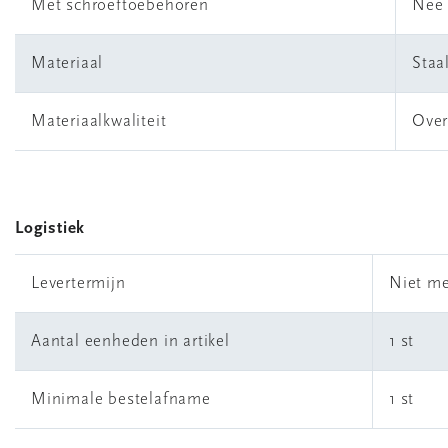
Met schroeftoebehoren
Nee
Materiaal
Staa
Materiaalkwaliteit
Over
Logistiek
Levertermijn
Niet me
Aantal eenheden in artikel
1 st
Minimale bestelafname
1 st