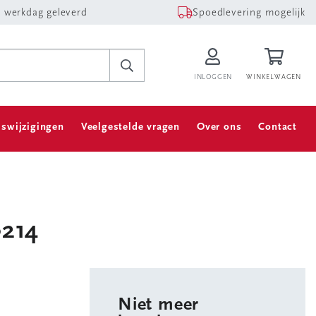
 werkdag geleverd
Spoedlevering mogelijk
INLOGGEN
WINKELWAGEN
jswijzigingen
Veelgestelde vragen
Over ons
Contact
0214
Niet meer