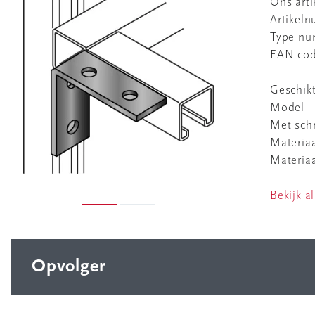
Ons art
Artikel
Type n
EAN-co
Geschikt
Model
Met sch
Materia
Materiaa
Bekijk al
Opvolger