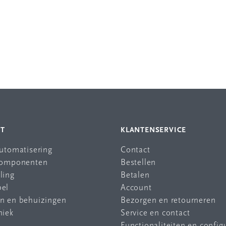
NT
KLANTENSERVICE
automatisering
Contact
 componenten
Bestellen
ling
Betalen
bel
Account
en en behuizingen
Bezorgen en retourneren
niek
Service en contact
Functionaliteiten en config