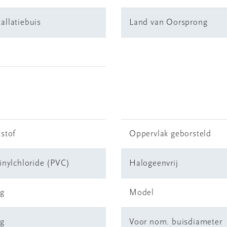
tallatiebuis
Land van Oorsprong
stof
Oppervlak geborsteld
inylchloride (PVC)
Halogeenvrij
ig
Model
ig
Voor nom. buisdiameter