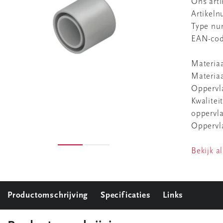
Ons art
Artikel
Type n
EAN-co
Materia
Materiaa
Oppervl
Kwalitei
oppervla
Oppervla
Bekijk al
Productomschrijving
Specificaties
Links