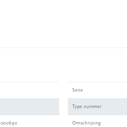
Serie
Type nummer
3000690
Omschrijving