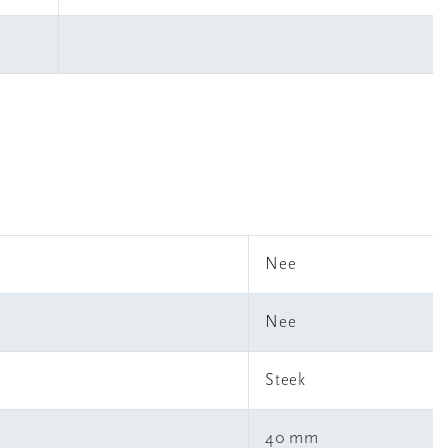
Nee
Nee
Steek
40 mm