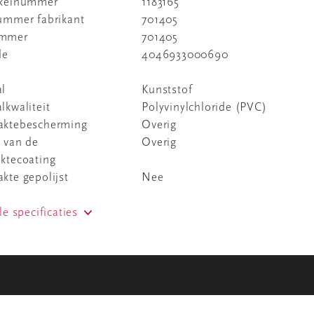
ikelnummer
1183165
nummer fabrikant
701405
ummer
701405
de
4046933000690
al
Kunststof
lkwaliteit
Polyvinylchloride (PVC)
aktebescherming
Overig
t van de
Overig
ktecoating
kte gepolijst
Nee
le specificaties