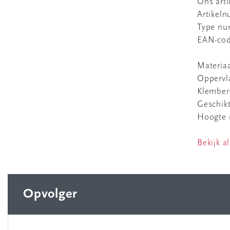
Ons art
Artikel
Type n
EAN-co
Materia
Oppervl
Klember
Geschikt
Hoogte r
Bekijk al
Opvolger