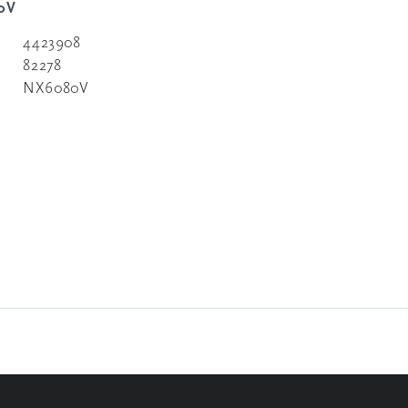
80V
4423908
82278
NX6080V