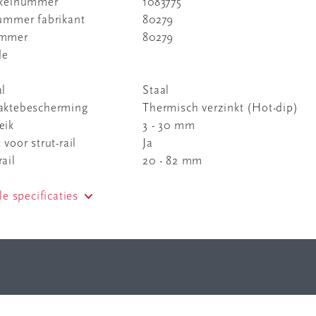
ikelnummer
1083775
nummer fabrikant
80279
ummer
80279
de
al
Staal
aktebescherming
Thermisch verzinkt (Hot-dip)
eik
3 - 30 mm
 voor strut-rail
Ja
ail
20 - 82 mm
le specificaties