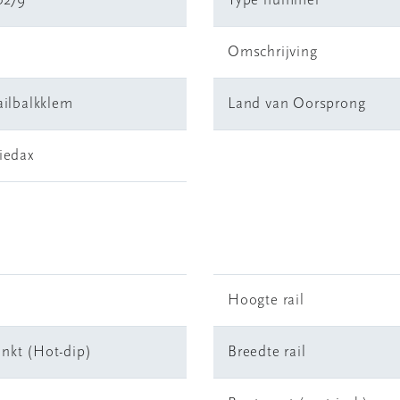
0279
Type nummer
Omschrijving
ailbalkklem
Land van Oorsprong
iedax
Hoogte rail
inkt (Hot-dip)
Breedte rail