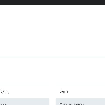
083775
Serie