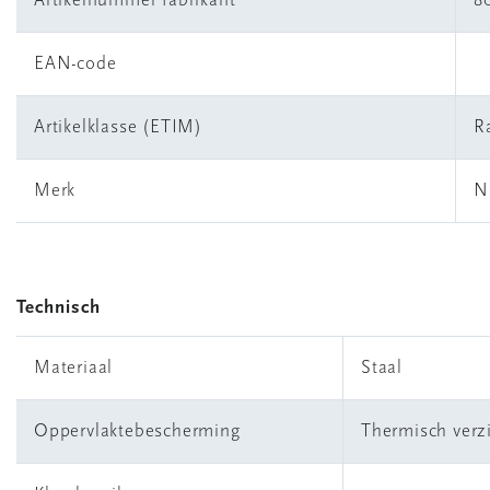
Artikelnummer fabrikant
8
EAN-code
Artikelklasse (ETIM)
R
Merk
N
Technisch
Materiaal
Staal
Oppervlaktebescherming
Thermisch verz