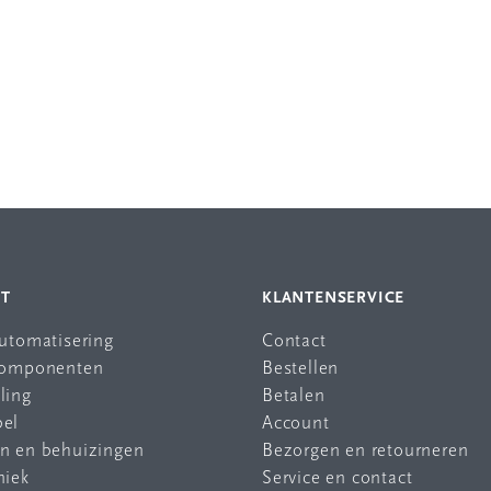
NT
KLANTENSERVICE
automatisering
Contact
 componenten
Bestellen
ling
Betalen
bel
Account
en en behuizingen
Bezorgen en retourneren
niek
Service en contact