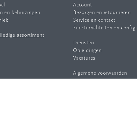
bel
Account
en en behuizingen
Bezorgen en retourneren
niek
Service en contact
Functionaliteiten en config
olledige assortiment
Diensten
Opleidingen
Vacatures
Algemene voorwaarden
Privacy statement