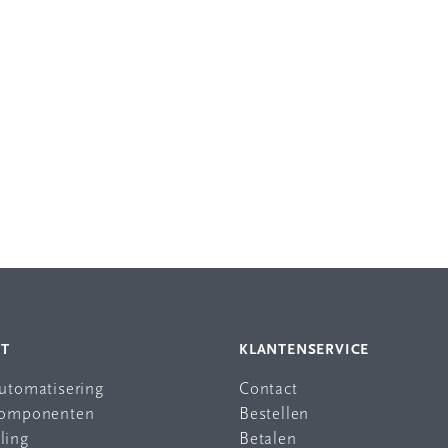
NT
KLANTENSERVICE
automatisering
Contact
 componenten
Bestellen
ling
Betalen