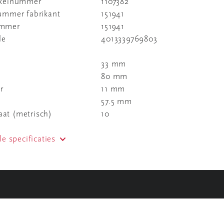
ikelnummer
1107382
nummer fabrikant
151941
ummer
151941
de
4013339769803
33 mm
80 mm
r
11 mm
57.5 mm
at (metrisch)
10
le specificaties