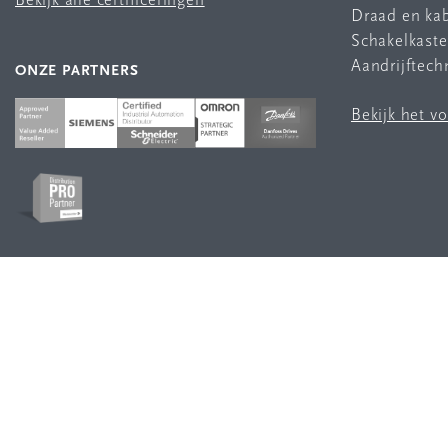
Bekijk alle certificeringen
Draad en ka
Schakelkast
Aandrijftech
ONZE PARTNERS
Bekijk het v
VOLG ONS