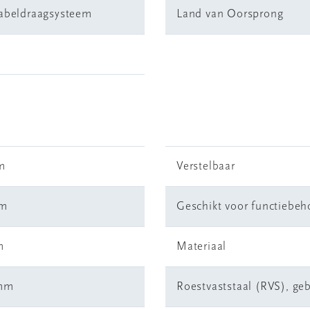
kabeldraagsysteem
Land van Oorsprong
m
Verstelbaar
mm
Geschikt voor functiebe
m
Materiaal
 mm
Roestvaststaal (RVS), geb