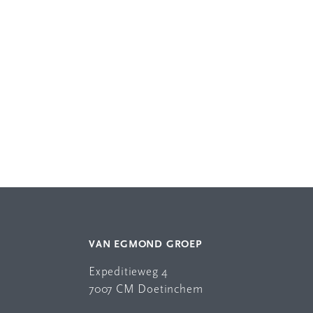
VAN EGMOND GROEP
Expeditieweg 4
7007 CM Doetinchem