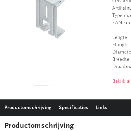
Ons art
Artikel
Type n
EAN-co
Lengte
Hoogte
Diamete
Breedte
Draadma
Bekijk al
Productomschrijving
Specificaties
Links
Productomschrijving