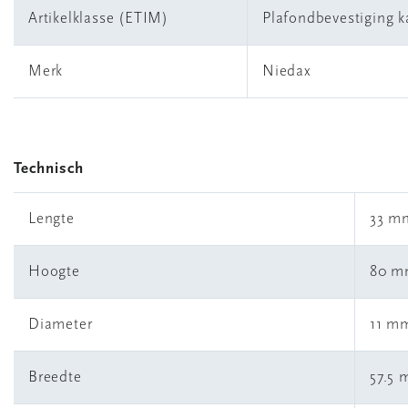
Artikelklasse (ETIM)
Plafondbevestiging 
Merk
Niedax
Technisch
Lengte
33 m
Hoogte
80 
Diameter
11 m
Breedte
57.5