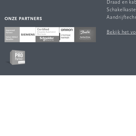
Draad en ka
Schakelkast
Aandrijftech
ONZE PARTNERS
Bekijk het v
VOLG ONS