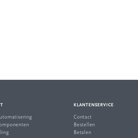
NT
KLANTENSERVICE
automatisering
Contact
 componenten
Bestellen
ling
Betalen