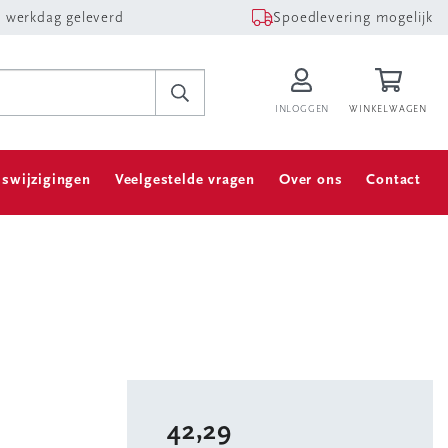
 werkdag geleverd
Spoedlevering mogelijk
INLOGGEN
WINKELWAGEN
jswijzigingen
Veelgestelde vragen
Over ons
Contact
42,29