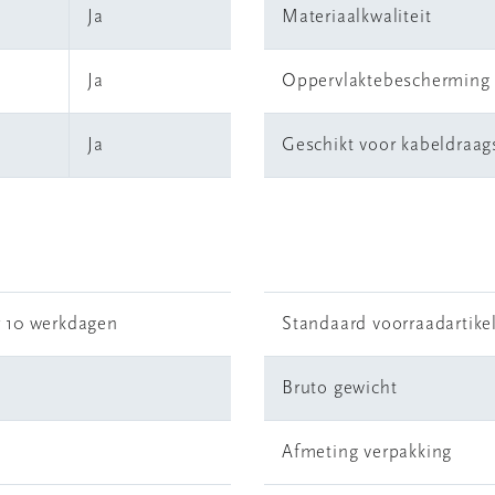
Ja
Materiaalkwaliteit
Ja
Oppervlaktebescherming
Ja
Geschikt voor kabeldraa
r 10 werkdagen
Standaard voorraadartike
Bruto gewicht
Afmeting verpakking