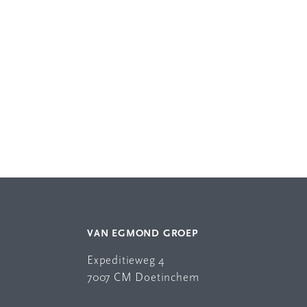
VAN EGMOND GROEP
Expeditieweg 4
7007 CM Doetinchem