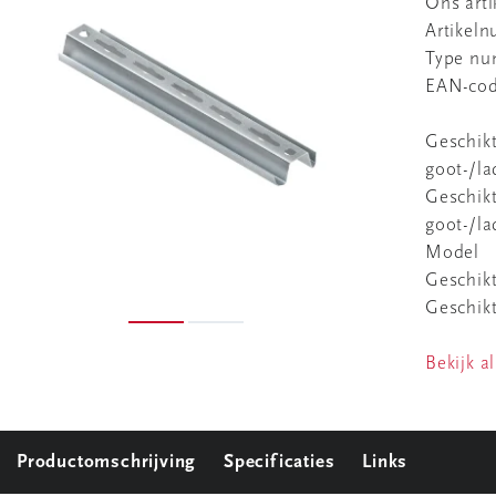
Ons art
Artikel
Type n
EAN-co
Geschikt
goot-/l
Geschik
goot-/l
Model
Geschik
Geschikt
Bekijk al
Productomschrijving
Specificaties
Links