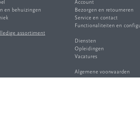
bel
Account
en en behuizingen
Bezorgen en retourneren
niek
Service en contact
Functionaliteiten en config
olledige assortiment
Diensten
Opleidingen
Vacatures
Algemene voorwaarden
Privacy statement