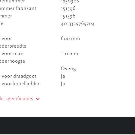
ikelnummer
1230908
nummer fabrikant
151396
ummer
151396
de
4013339769704
 voor
600 mm
adderbreedte
t voor max.
110 mm
adderhoogte
Overig
t voor draadgoot
Ja
 voor kabelladder
Ja
le specificaties