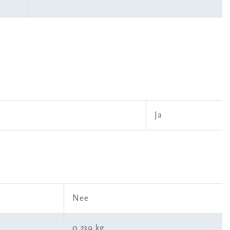
Ja
l
Nee
0,239 kg