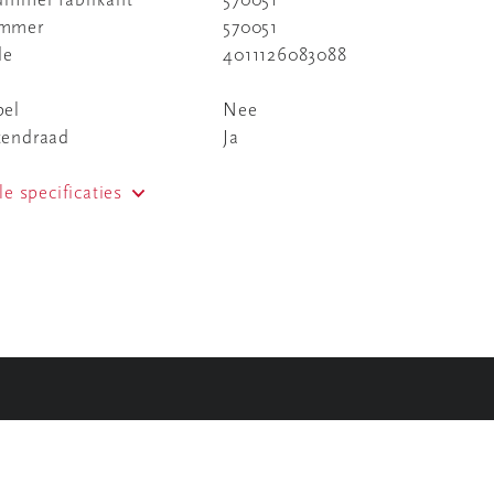
nummer fabrikant
570051
ummer
570051
de
4011126083088
pel
Nee
tendraad
Ja
le specificaties