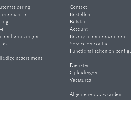
automatisering
Contact
 componenten
Bestellen
ling
Betalen
bel
Account
en en behuizingen
Bezorgen en retourneren
niek
Service en contact
Functionaliteiten en config
olledige assortiment
Diensten
Opleidingen
Vacatures
Algemene voorwaarden
Privacy statement