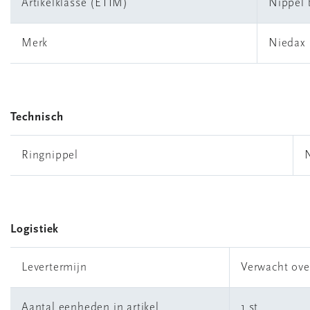
Artikelklasse (ETIM)
Nippel 
Merk
Niedax
Technisch
Ringnippel
Logistiek
Levertermijn
Verwacht ove
Aantal eenheden in artikel
1 st