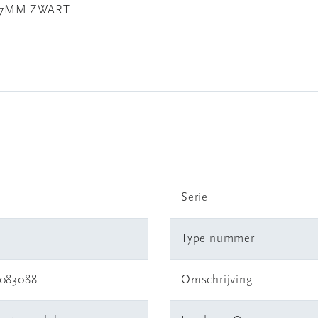
 7MM ZWART
Serie
Type nummer
6083088
Omschrijving