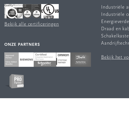
Industriële 
Industriële
Energieverde
Bekijk alle certificeringen
Draad en ka
Schakelkast
Aandrijftech
ONZE PARTNERS
Bekijk het v
VOLG ONS