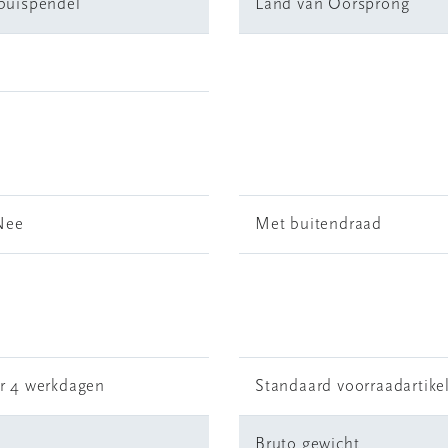
buispendel
Land van Oorsprong
Nee
Met buitendraad
r 4 werkdagen
Standaard voorraadartike
Bruto gewicht