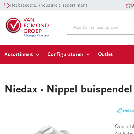
Het breedste, industriële assortiment
D
Assortiment
Configuratoren
Outlet
Niedax - Nippel buispendel
Ons art