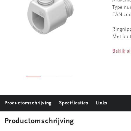
Artikel
Type n
EAN-co
Ringnip
Met bui
Bekijk al
Productomschrijving
Specificaties
Links
Productomschrijving