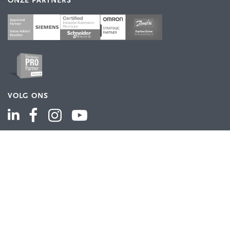
ONZE PARTNERS
VOLG ONS
ASSORTIMENT
Industriële automatisering
Industriële componenten
Energieverdeling
Draad en kabel
Schakelkasten en behuizingen