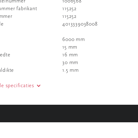
ikelnummer
1006568
nummer fabrikant
115252
ummer
115252
de
4013339038008
6000 mm
15 mm
eedte
16 mm
30 mm
ldikte
1.5 mm
le specificaties