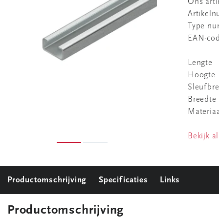
Ons art
Artikel
Type n
EAN-co
Lengte
Hoogte
Sleufbr
Breedte
Materiaa
Bekijk al
Productomschrijving
Specificaties
Links
Productomschrijving