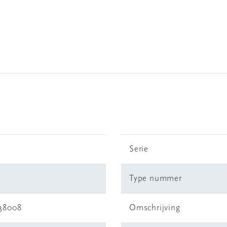
Serie
Type nummer
38008
Omschrijving