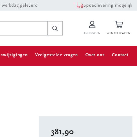
 werkdag geleverd
Spoedlevering mogelijk
INLOGGEN
WINKELWAGEN
jswijzigingen
Veelgestelde vragen
Over ons
Contact
381,90