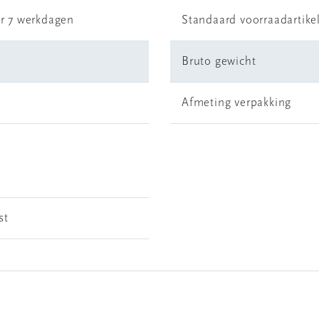
r 7 werkdagen
Standaard voorraadartike
Bruto gewicht
Afmeting verpakking
st