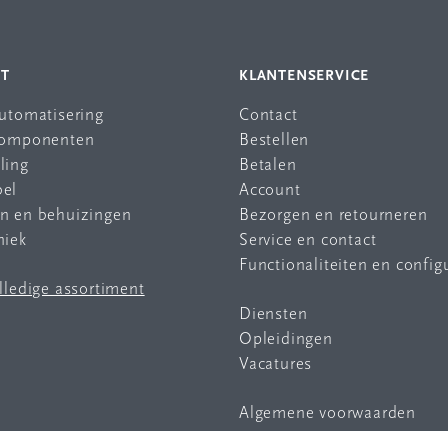
NT
KLANTENSERVICE
automatisering
Contact
 componenten
Bestellen
ling
Betalen
bel
Account
en en behuizingen
Bezorgen en retourneren
niek
Service en contact
Functionaliteiten en config
olledige assortiment
Diensten
Opleidingen
Vacatures
Algemene voorwaarden
Privacy statement