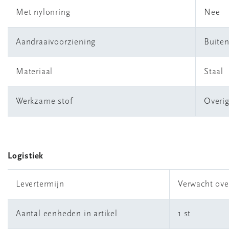
Met nylonring
Nee
Aandraaivoorziening
Buite
Materiaal
Staal
Werkzame stof
Overi
Logistiek
Levertermijn
Verwacht ove
Aantal eenheden in artikel
1 st