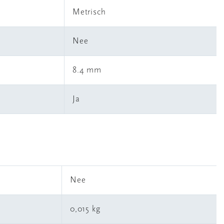
Metrisch
Nee
8.4 mm
Ja
l
Nee
0,015 kg