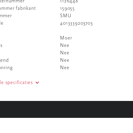
ikelnummer
1126448
nummer fabrikant
159055
ummer
SMU
de
4013339203703
Moer
ns
Nee
Nee
gend
Nee
onring
Nee
le specificaties