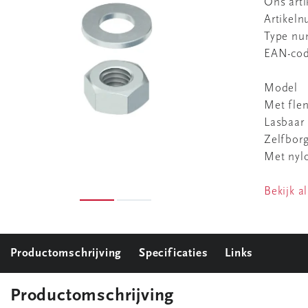
Ons art
Artikel
Type n
EAN-co
Model
Met fle
Lasbaar
Zelfbor
Met nyl
Bekijk al
Productomschrijving
Specificaties
Links
Productomschrijving