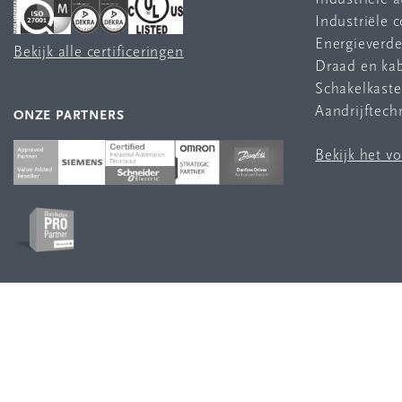
Industriële
Energieverde
Bekijk alle certificeringen
Draad en ka
Schakelkast
Aandrijftech
ONZE PARTNERS
Bekijk het v
VOLG ONS