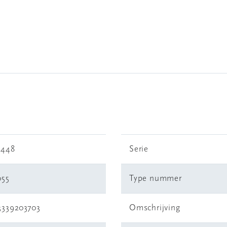
6448
Serie
055
Type nummer
3339203703
Omschrijving