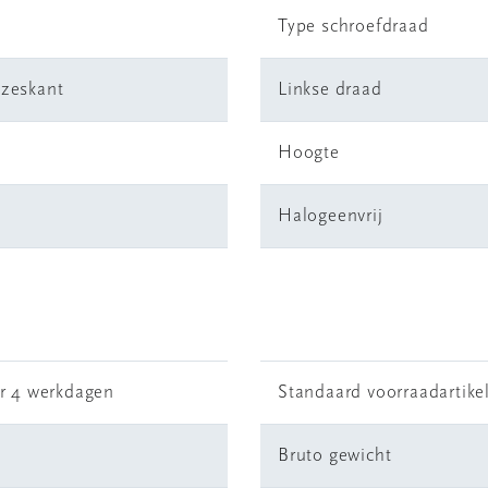
Type schroefdraad
nzeskant
Linkse draad
Hoogte
g
Halogeenvrij
r 4 werkdagen
Standaard voorraadartike
Bruto gewicht