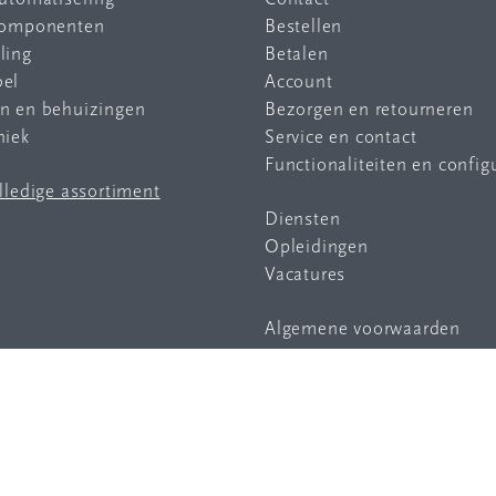
 componenten
Bestellen
ling
Betalen
bel
Account
en en behuizingen
Bezorgen en retourneren
niek
Service en contact
Functionaliteiten en config
olledige assortiment
Diensten
Opleidingen
Vacatures
Algemene voorwaarden
Privacy statement