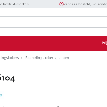
e beste A-merken
Vandaag besteld, volgende
Pri
dingskokers
Bedradingskoker gesloten
6104