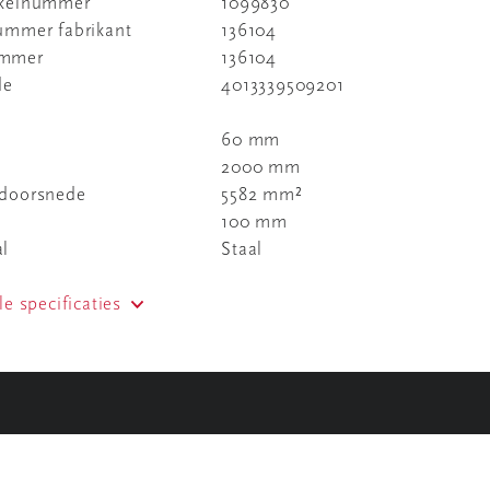
ikelnummer
1099830
nummer fabrikant
136104
ummer
136104
de
4013339509201
60 mm
2000 mm
 doorsnede
5582 mm²
100 mm
al
Staal
le specificaties