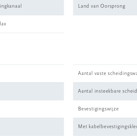
ingkanaal
Land van Oorsprong
dax
Aantal vaste scheidings
Aantal insteekbare sche
Bevestigingswijze
Met kabelbevestigingskl