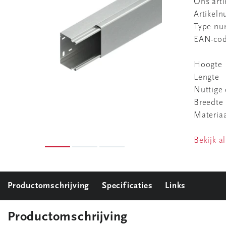
Ons art
Artikel
Type n
EAN-co
Hoogte
Lengte
Nuttige
Breedte
Materia
Bekijk al
Productomschrijving
Specificaties
Links
Productomschrijving