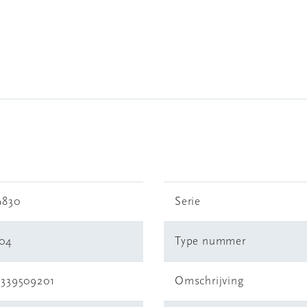
9830
Serie
104
Type nummer
3339509201
Omschrijving