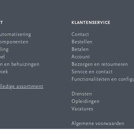
NT
KLANTENSERVICE
automatisering
Contact
 componenten
Bestellen
ling
Betalen
bel
Account
en en behuizingen
Bezorgen en retourneren
niek
Service en contact
Functionaliteiten en config
olledige assortiment
Diensten
Opleidingen
Vacatures
Algemene voorwaarden
Privacy statement