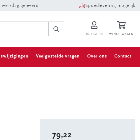
 werkdag geleverd
Spoedlevering mogelijk
INLOGGEN
WINKELWAGEN
jswijzigingen
Veelgestelde vragen
Over ons
Contact
79,22