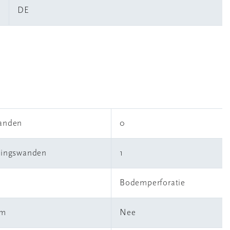
DE
wanden
0
idingswanden
1
Bodemperforatie
em
Nee