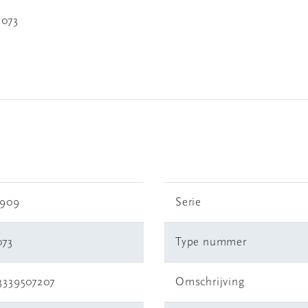
6073
5909
Serie
073
Type nummer
3339507207
Omschrijving