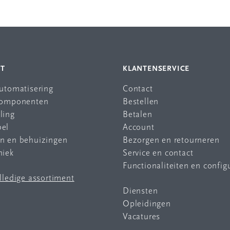
NT
KLANTENSERVICE
automatisering
Contact
 componenten
Bestellen
ling
Betalen
bel
Account
en en behuizingen
Bezorgen en retourneren
niek
Service en contact
Functionaliteiten en config
olledige assortiment
Diensten
Opleidingen
Vacatures