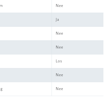
em
Nee
Ja
Nee
Nee
Los
Nee
ng
Nee