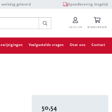
 werkdag geleverd
Spoedlevering mogelijk
INLOGGEN
WINKELWAGEN
jswijzigingen
Veelgestelde vragen
Over ons
Contact
50,54