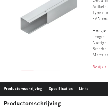
Ons art
Artikel
Type n
EAN-co
Hoogte
Lengte
Nuttige
Breedte
Materia
Bekijk al
Productomschrijving
Specificaties
Links
Productomschrijving