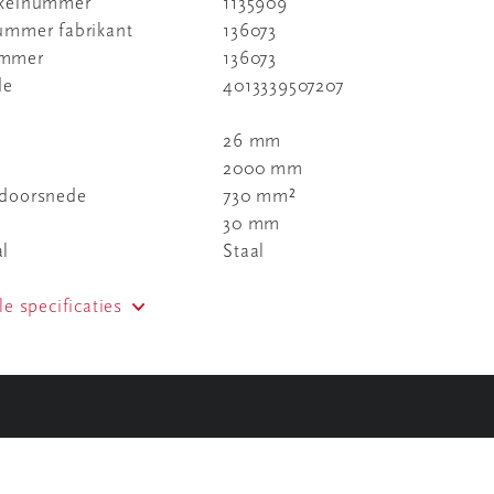
ikelnummer
1135909
nummer fabrikant
136073
ummer
136073
de
4013339507207
26 mm
2000 mm
 doorsnede
730 mm²
30 mm
al
Staal
le specificaties