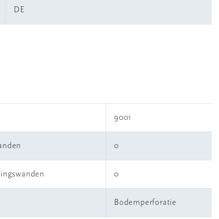
DE
9001
wanden
0
idingswanden
0
Bodemperforatie