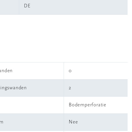
DE
wanden
0
idingswanden
2
Bodemperforatie
em
Nee