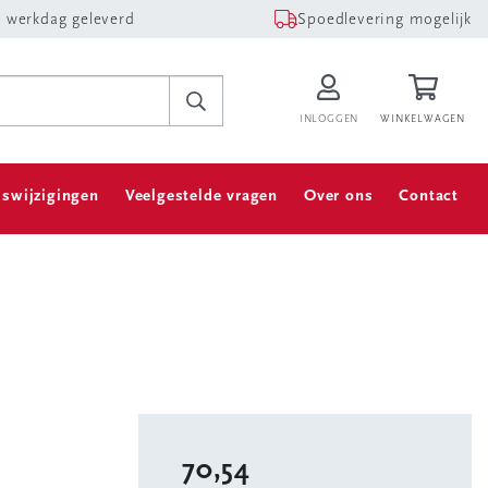
 werkdag geleverd
Spoedlevering mogelijk
INLOGGEN
WINKELWAGEN
jswijzigingen
Veelgestelde vragen
Over ons
Contact
70,54