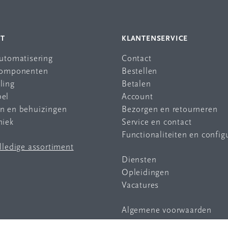
NT
KLANTENSERVICE
automatisering
Contact
 componenten
Bestellen
ling
Betalen
bel
Account
en en behuizingen
Bezorgen en retourneren
niek
Service en contact
Functionaliteiten en config
olledige assortiment
Diensten
Opleidingen
Vacatures
Algemene voorwaarden
Privacy statement