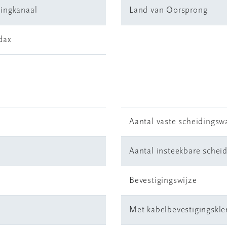
dingkanaal
Land van Oorsprong
dax
Aantal vaste scheidings
Aantal insteekbare sche
Bevestigingswijze
Met kabelbevestigingskl