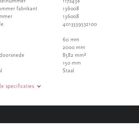
ikelnummer
1172438
nummer fabrikant
136008
ummer
136008
de
4013339532100
60 mm
2000 mm
 doorsnede
8582 mm²
150 mm
al
Staal
le specificaties