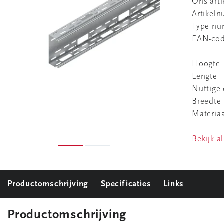
Ons art
Artikel
Type n
EAN-co
Hoogte
Lengte
Nuttige
Breedte
Materia
Bekijk al
Productomschrijving
Specificaties
Links
Productomschrijving