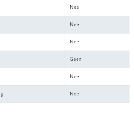
Nee
Nee
Nee
Geen
Nee
ng
Nee