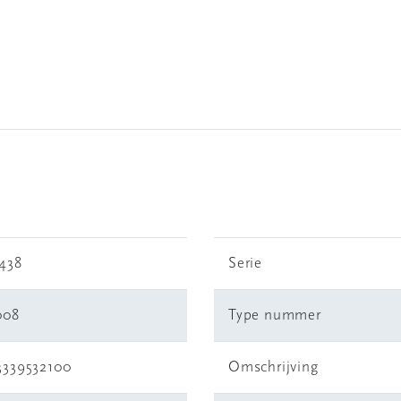
2438
Serie
008
Type nummer
3339532100
Omschrijving