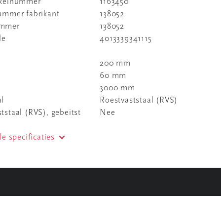
ikelnummer
1163450
nummer fabrikant
138052
ummer
138052
de
4013339341115
200 mm
60 mm
3000 mm
al
Roestvaststaal (RVS)
tstaal (RVS), gebeitst
Nee
le specificaties