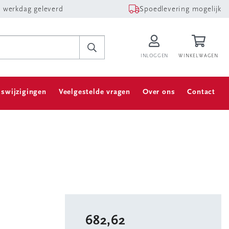
 werkdag geleverd
Spoedlevering mogelijk
INLOGGEN
WINKELWAGEN
jswijzigingen
Veelgestelde vragen
Over ons
Contact
682,62