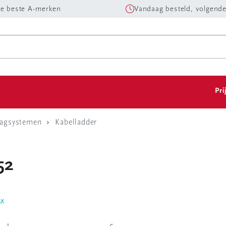
e beste A-merken
Vandaag besteld, volgende
Pri
aagsystemen
Kabelladder
52