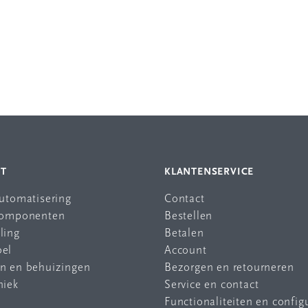
NT
KLANTENSERVICE
automatisering
Contact
 componenten
Bestellen
ling
Betalen
bel
Account
en en behuizingen
Bezorgen en retourneren
niek
Service en contact
Functionaliteiten en config