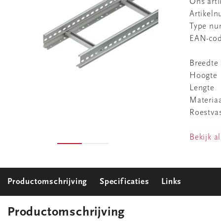
Ons art
Artikel
Type n
EAN-co
Breedte
Hoogte
Lengte
Materia
Roestvas
Bekijk al
Productomschrijving
Specificaties
Links
Productomschrijving