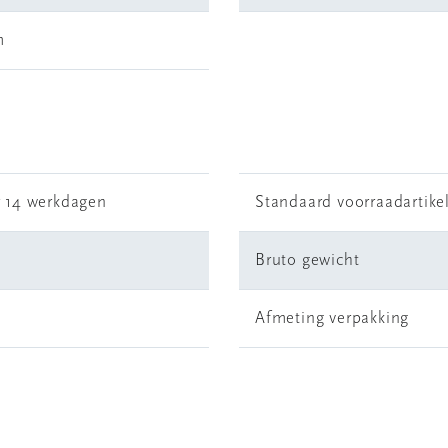
m
r 14 werkdagen
Standaard voorraadartike
Bruto gewicht
Afmeting verpakking