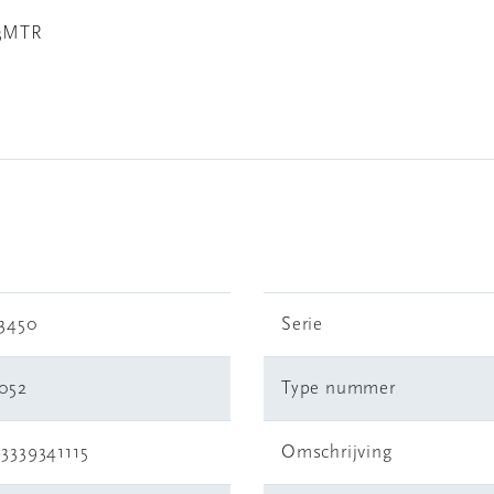
 3MTR
63450
Serie
052
Type nummer
3339341115
Omschrijving