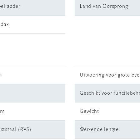
elladder
Land van Oorsprong
edax
m
Uitvoering voor grote ov
Geschikt voor functiebe
mm
Gewicht
ststaal (RVS)
Werkende lengte