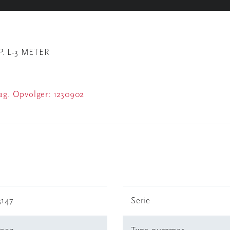
. L-3 METER
aag. Opvolger:
1230902
3147
Serie