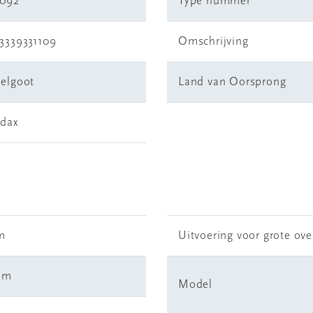
4092
Type nummer
3339331109
Omschrijving
elgoot
Land van Oorsprong
dax
m
Uitvoering voor grote ov
mm
Model