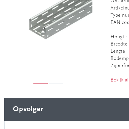
Ons art
Artikel
Type n
EAN-co
Hoogte
Breedte
Lengte
Bodempe
Zijperfo
Bekijk al
Opvolger