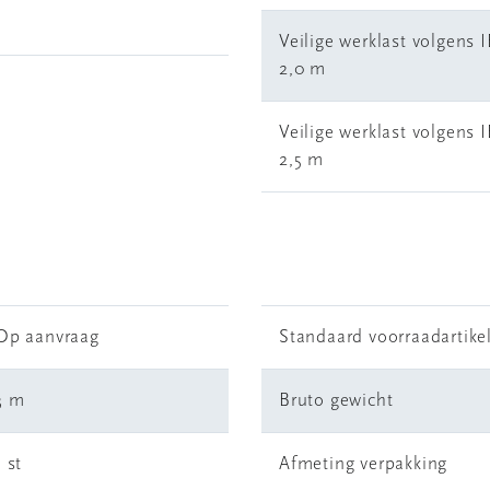
Veilige werklast volgens 
2,0 m
Veilige werklast volgens 
2,5 m
Op aanvraag
Standaard voorraadartike
3 m
Bruto gewicht
1 st
Afmeting verpakking