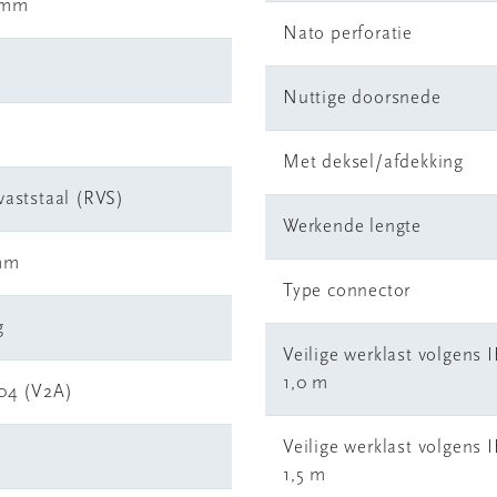
 mm
Nato perforatie
Nuttige doorsnede
Met deksel/afdekking
vaststaal (RVS)
Werkende lengte
mm
Type connector
g
Veilige werklast volgens 
1,0 m
04 (V2A)
Veilige werklast volgens 
1,5 m