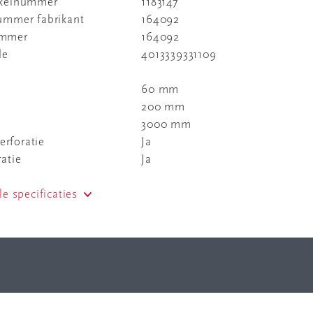
ikelnummer
1183147
nummer fabrikant
164092
ummer
164092
de
4013339331109
60 mm
200 mm
3000 mm
rforatie
Ja
ratie
Ja
le specificaties