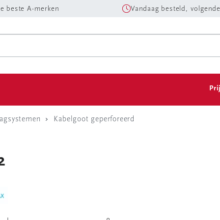
e beste A-merken
Vandaag besteld, volgende
Pri
aagsystemen
Kabelgoot geperforeerd
2