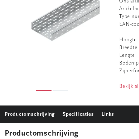
Ons art
Artikel
Type n
EAN-co
Hoogte
Breedte
Lengte
Bodempe
Zijperfo
Bekijk al
Productomschrijving
Specificaties
Links
Productomschrijving