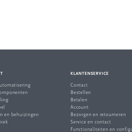
NT
KLANTENSERVICE
automatisering
Contact
 componenten
Bestellen
ling
Betalen
bel
Account
en en behuizingen
Bezorgen en retourneren
niek
Service en contact
Functionaliteiten en config