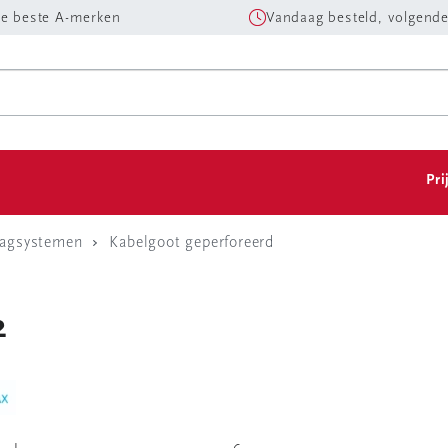
e beste A-merken
Vandaag besteld, volgende
Pri
aagsystemen
Kabelgoot geperforeerd
2