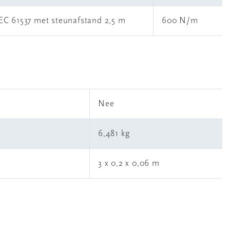
IEC 61537 met steunafstand 2,5 m
600 N/m
l
Nee
6,481 kg
3 x 0,2 x 0,06 m