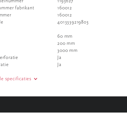
ikelnummer
1193627
nummer fabrikant
160012
ummer
160012
de
4013339219803
60 mm
200 mm
3000 mm
rforatie
Ja
ratie
Ja
le specificaties