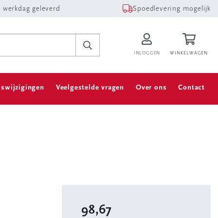
 werkdag geleverd
Spoedlevering mogelijk
INLOGGEN
WINKELWAGEN
jswijzigingen
Veelgestelde vragen
Over ons
Contact
98,67