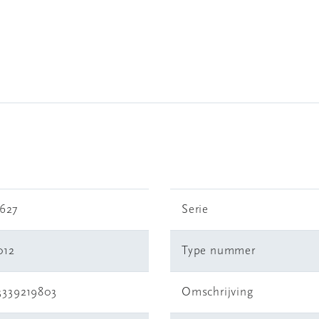
3627
Serie
012
Type nummer
3339219803
Omschrijving