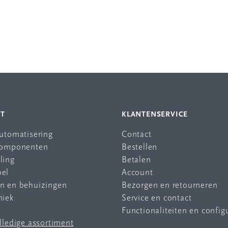
NT
KLANTENSERVICE
automatisering
Contact
 componenten
Bestellen
ling
Betalen
bel
Account
en en behuizingen
Bezorgen en retourneren
niek
Service en contact
Functionaliteiten en config
olledige assortiment