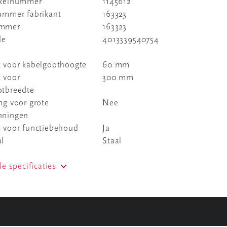
ikelnummer
1145612
nummer fabrikant
163323
ummer
163323
de
4013339540754
t voor kabelgoothoogte
60 mm
 voor
300 mm
otbreedte
ng voor grote
Nee
nningen
t voor functiebehoud
Ja
al
Staal
le specificaties