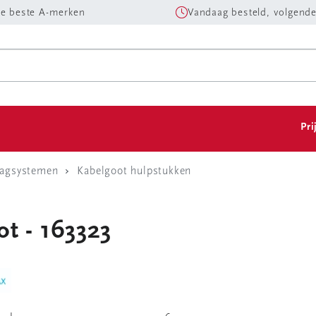
e beste A-merken
Vandaag besteld, volgende
Pri
aagsystemen
Kabelgoot hulpstukken
t - 163323