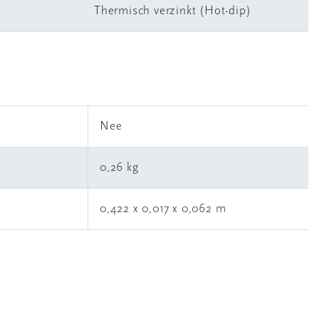
Thermisch verzinkt (Hot-dip)
l
Nee
0,26 kg
0,422 x 0,017 x 0,062 m