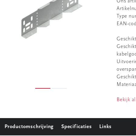
Ons art
Artikel
Type n
EAN-co
Geschik
Geschikt
kabelgo
Uitvoeri
overspa
Geschik
Materia
Bekijk al
Productomschrijving
Specificaties
Links