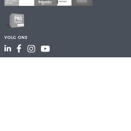
VOLG ONS
ASSORTIMENT
Industriële automatisering
Industriële componenten
Energieverdeling
Draad en kabel
Schakelkasten en behuizingen
Aandrijftechniek
Bekijk het volledige assortiment