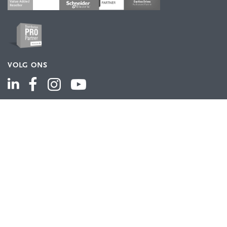
VOLG ONS
ASSORTIMENT
Industriële automatisering
Industriële componenten
Energieverdeling
Draad en kabel
Schakelkasten en behuizingen
Aandrijftechniek
Bekijk het volledige assortiment