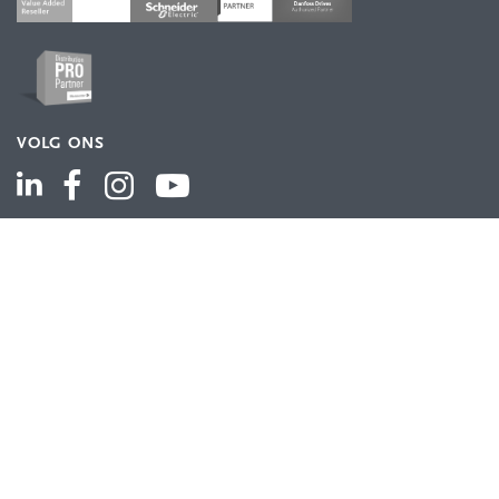
VOLG ONS
ASSORTIMENT
Industriële automatisering
Industriële componenten
Energieverdeling
Draad en kabel
Schakelkasten en behuizingen
Aandrijftechniek
Bekijk het volledige assortiment