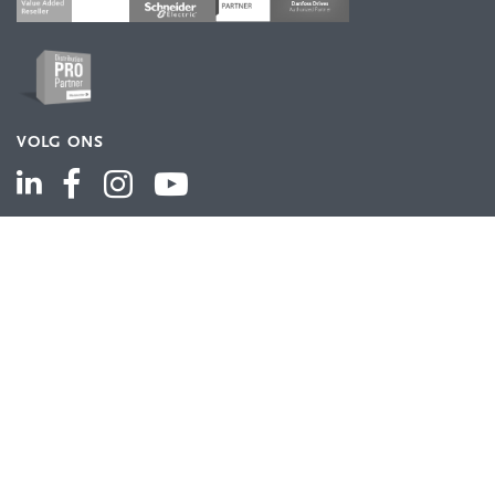
VOLG ONS
ASSORTIMENT
Industriële automatisering
Industriële componenten
Energieverdeling
Draad en kabel
Schakelkasten en behuizingen
Aandrijftechniek
Bekijk het volledige assortiment