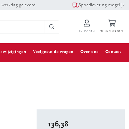
 werkdag geleverd
Spoedlevering mogelijk
INLOGGEN
WINKELWAGEN
jswijzigingen
Veelgestelde vragen
Over ons
Contact
136,38