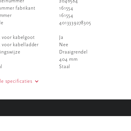
ikelnummer
2046584
nummer fabrikant
161554
ummer
161554
de
4013339278305
 voor kabelgoot
Ja
 voor kabelladder
Nee
ingswijze
Draaigrendel
404 mm
al
Staal
le specificaties