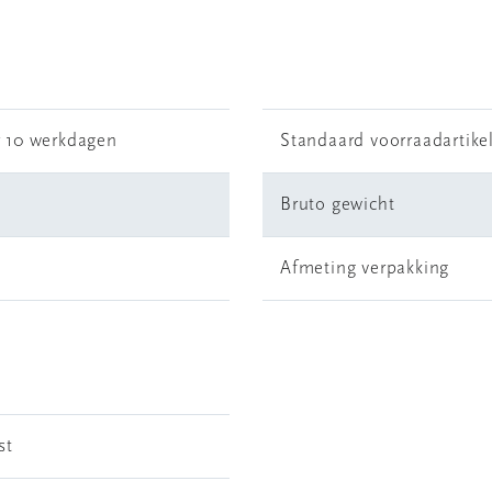
r 10 werkdagen
Standaard voorraadartike
Bruto gewicht
Afmeting verpakking
st