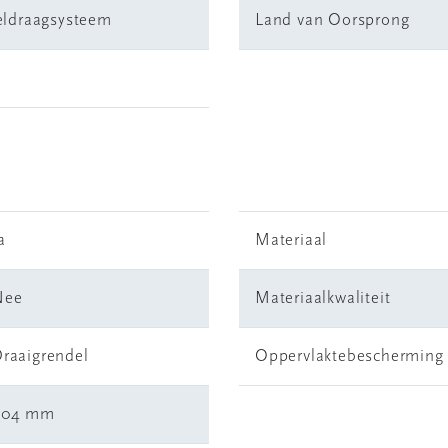
eldraagsysteem
Land van Oorsprong
a
Materiaal
Nee
Materiaalkwaliteit
raaigrendel
Oppervlaktebescherming
404 mm