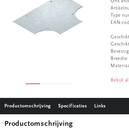
Ons art
Artikel
Type n
EAN-co
Geschikt
Geschikt
Bevestig
Breedte
Materia
Bekijk al
Productomschrijving
Specificaties
Links
Productomschrijving