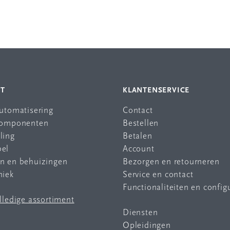
NT
KLANTENSERVICE
automatisering
Contact
 componenten
Bestellen
ling
Betalen
bel
Account
en en behuizingen
Bezorgen en retourneren
niek
Service en contact
Functionaliteiten en config
olledige assortiment
Diensten
Opleidingen