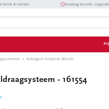
e beste A-merken
Vandaag besteld, volgende
Pri
aagsystemen
Kabelgoot hulpstuk deksels
eldraagsysteem - 161554