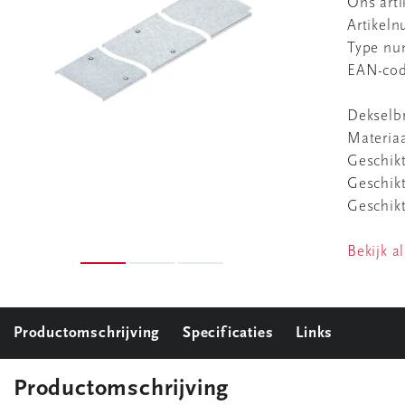
Ons art
Artikel
Type n
EAN-co
Dekselb
Materiaa
Geschikt
Geschik
Geschikt
Bekijk al
Productomschrijving
Specificaties
Links
Productomschrijving