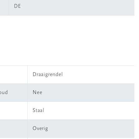
DE
Draaigrendel
houd
Nee
Staal
Overig