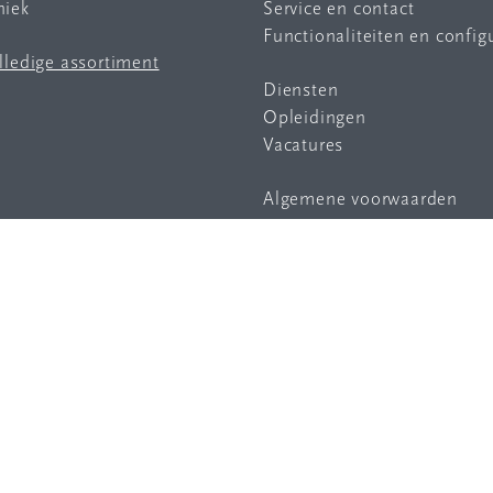
niek
Service en contact
Functionaliteiten en config
olledige assortiment
Diensten
Opleidingen
Vacatures
Algemene voorwaarden
Privacy statement