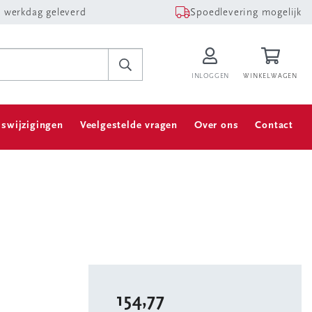
 werkdag geleverd
Spoedlevering mogelijk
INLOGGEN
WINKELWAGEN
jswijzigingen
Veelgestelde vragen
Over ons
Contact
154,77