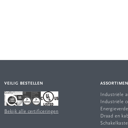
VEILIG BESTELLEN
ASSORTIME
Industriële 
Industriële
Energieverde
Bekijk alle certificeringen
Draad en ka
Schakelkast