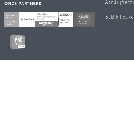
Aandrijftech
ONZE PARTNERS
Bekijk het v
VOLG ONS
Sitemap
Disclaimer
Privacy statement
Cookies