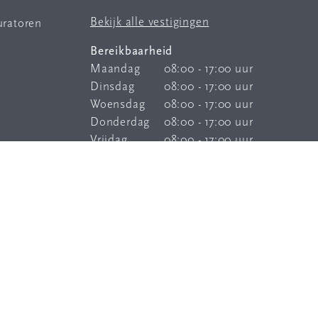
Bekijk alle vestigingen
uratoren
Bereikbaarheid
Maandag
08:00 - 17:00 uur
Dinsdag
08:00 - 17:00 uur
Woensdag
08:00 - 17:00 uur
Donderdag
08:00 - 17:00 uur
Vrijdag
08:00 - 17:00 uur
Onze
bereikbaarheidsservice
is elke
dag buiten kantoortijden bereikbaar.
© 2026 Van Egmond Groep - A Sonepar Company