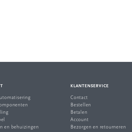
NT
KLANTENSERVICE
automatisering
Contact
 componenten
Bestellen
ling
Betalen
bel
Account
en en behuizingen
Bezorgen en retourneren