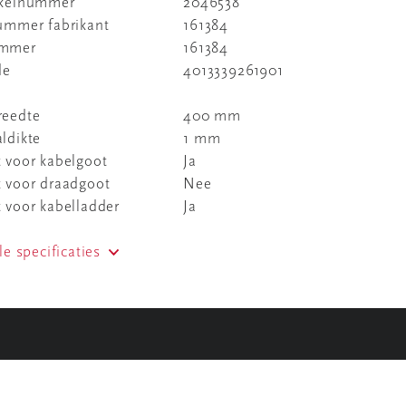
ikelnummer
2046538
nummer fabrikant
161384
ummer
161384
de
4013339261901
reedte
400 mm
ldikte
1 mm
 voor kabelgoot
Ja
t voor draadgoot
Nee
 voor kabelladder
Ja
le specificaties