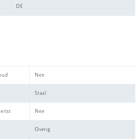
DE
houd
Nee
Staal
eitst
Nee
Overig