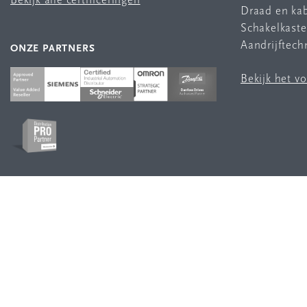
Bekijk alle certificeringen
Draad en ka
Schakelkast
Aandrijftech
ONZE PARTNERS
Bekijk het v
VOLG ONS