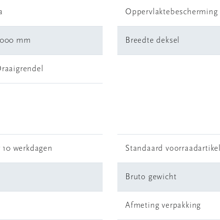
a
Oppervlaktebescherming
3000 mm
Breedte deksel
raaigrendel
r 10 werkdagen
Standaard voorraadartike
Bruto gewicht
Afmeting verpakking