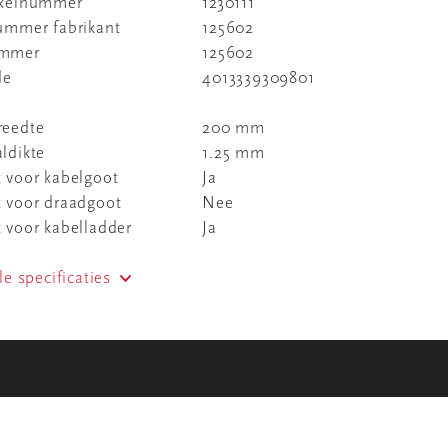
ikelnummer
1230111
nummer fabrikant
125602
ummer
125602
de
4013339309801
reedte
200 mm
ldikte
1.25 mm
 voor kabelgoot
Ja
t voor draadgoot
Nee
 voor kabelladder
Ja
le specificaties