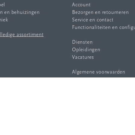
bel
Account
en en behuizingen
Bezorgen en retourneren
niek
Service en contact
Functionaliteiten en config
olledige assortiment
Diensten
Opleidingen
Vacatures
Algemene voorwaarden
Privacy statement