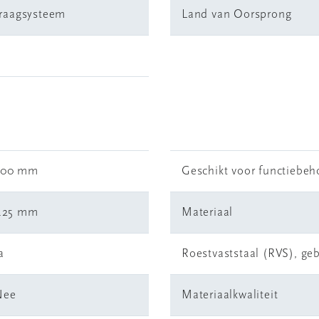
draagsysteem
Land van Oorsprong
200 mm
Geschikt voor functiebe
.25 mm
Materiaal
a
Roestvaststaal (RVS), geb
Nee
Materiaalkwaliteit