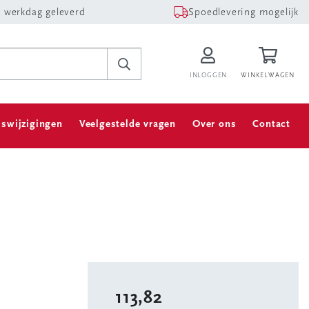
 werkdag geleverd
Spoedlevering mogelijk
INLOGGEN
WINKELWAGEN
jswijzigingen
Veelgestelde vragen
Over ons
Contact
113,82