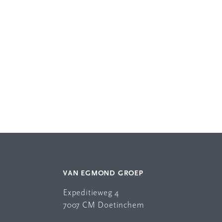
VAN EGMOND GROEP
Expeditieweg 4
7007 CM Doetinchem