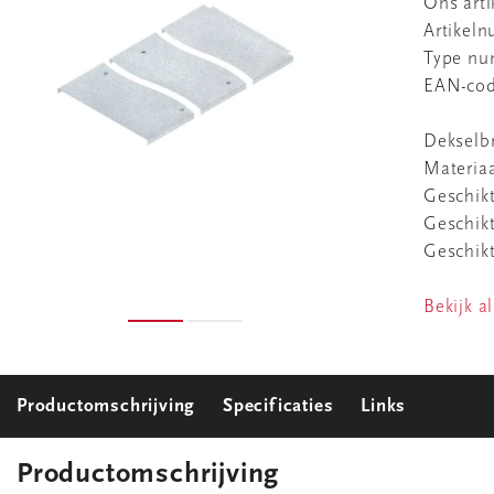
Ons art
Artikel
Type n
EAN-co
Dekselb
Materiaa
Geschikt
Geschik
Geschikt
Bekijk al
Productomschrijving
Specificaties
Links
Productomschrijving