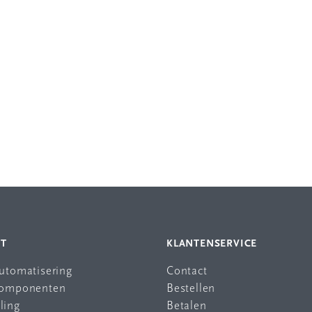
NT
KLANTENSERVICE
automatisering
Contact
 componenten
Bestellen
ling
Betalen