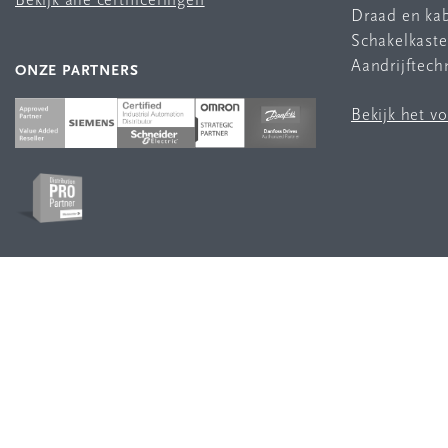
Bekijk alle certificeringen
Draad en ka
Schakelkast
Aandrijftech
ONZE PARTNERS
Bekijk het v
VOLG ONS