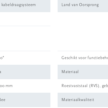
k kabeldraagsysteem
Land van Oorsprong
0°
Geschikt voor functiebe
a
Materiaal
500 mm
Roestvaststaal (RVS), geb
Nee
Materiaalkwaliteit