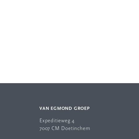
VAN EGMOND GROEP
Expeditieweg 4
7007 CM Doetinchem