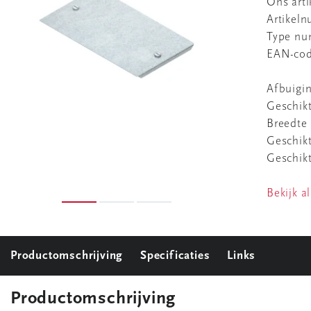
Ons art
Artikel
Type n
EAN-co
Afbuigi
Geschikt
Breedte
Geschik
Geschikt
Bekijk al
Productomschrijving
Specificaties
Links
Productomschrijving