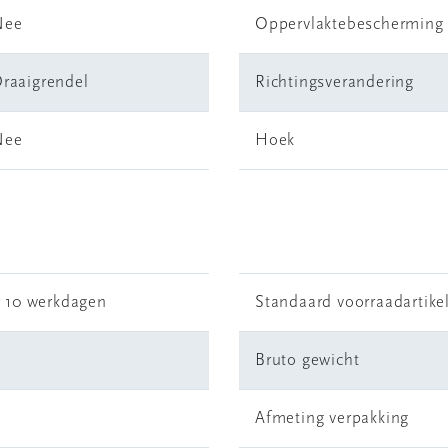
Nee
Oppervlaktebescherming
raaigrendel
Richtingsverandering
Nee
Hoek
r 10 werkdagen
Standaard voorraadartike
Bruto gewicht
Afmeting verpakking