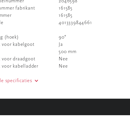
ikelnummer
2046598
nummer fabrikant
161585
ummer
161585
de
4013339844661
ng (hoek)
90°
 voor kabelgoot
Ja
500 mm
t voor draadgoot
Nee
 voor kabelladder
Nee
le specificaties