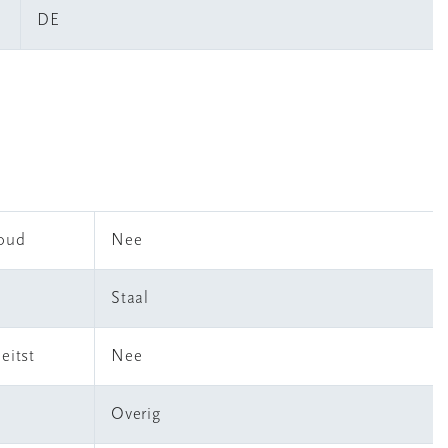
DE
houd
Nee
Staal
eitst
Nee
Overig