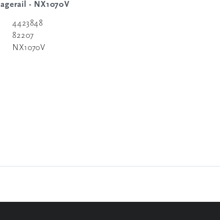
tagerail - NX1070V
4423848
82207
NX1070V