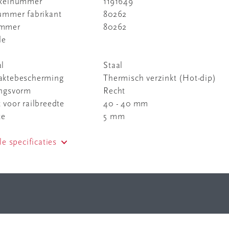
ikelnummer
1191649
nummer fabrikant
80262
ummer
80262
de
al
Staal
aktebescherming
Thermisch verzinkt (Hot-dip)
ingsvorm
Recht
 voor railbreedte
40 - 40 mm
te
5 mm
le specificaties