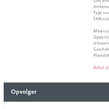
Ons art
Artikel
Type n
EAN-co
Materia
Oppervl
Uitvoer
Geschikt
Plaatdik
Bekijk al
Opvolger