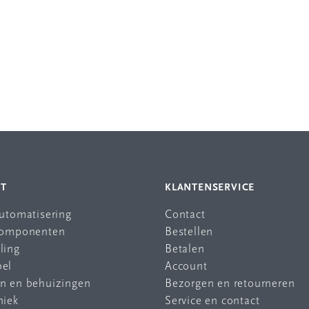
NT
KLANTENSERVICE
automatisering
Contact
 componenten
Bestellen
ling
Betalen
bel
Account
en en behuizingen
Bezorgen en retourneren
niek
Service en contact