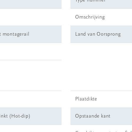
Type nummer
Omschrijving
t montagerail
Land van Oorsprong
Plaatdikte
inkt (Hot-dip)
Opstaande kant