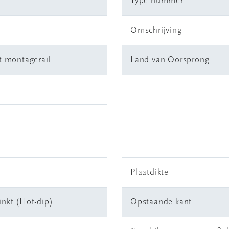
Type nummer
Omschrijving
t montagerail
Land van Oorsprong
Plaatdikte
inkt (Hot-dip)
Opstaande kant