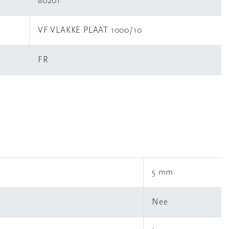
80201
VF VLAKKE PLAAT 1000/10
FR
5 mm
Nee