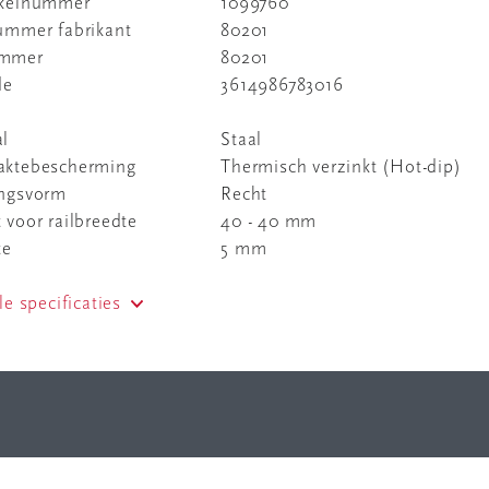
ikelnummer
1099760
nummer fabrikant
80201
ummer
80201
de
3614986783016
al
Staal
aktebescherming
Thermisch verzinkt (Hot-dip)
ingsvorm
Recht
 voor railbreedte
40 - 40 mm
te
5 mm
le specificaties