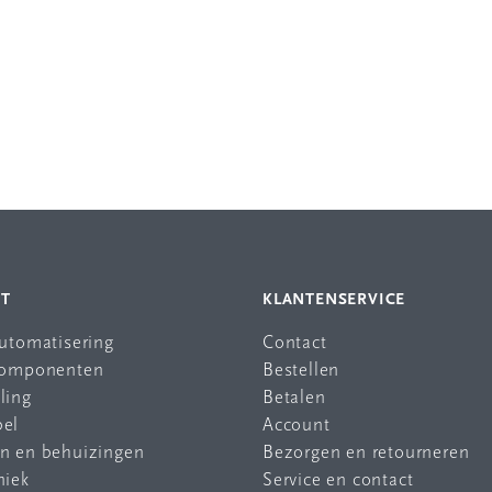
NT
KLANTENSERVICE
automatisering
Contact
 componenten
Bestellen
ling
Betalen
bel
Account
en en behuizingen
Bezorgen en retourneren
niek
Service en contact