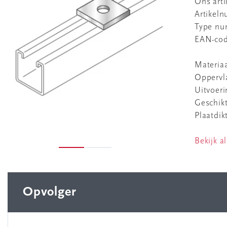
Ons art
Artikel
Type n
EAN-co
Materia
Oppervl
Uitvoer
Geschikt
Plaatdik
Bekijk al
Opvolger