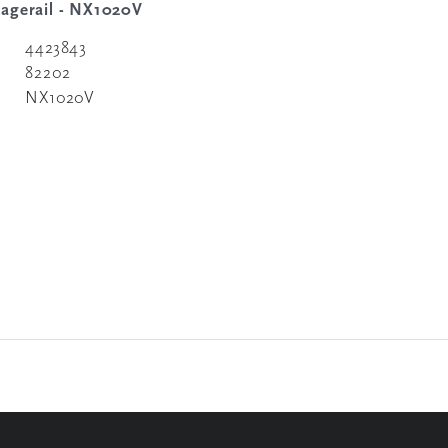
tagerail - NX1020V
4423843
82202
NX1020V