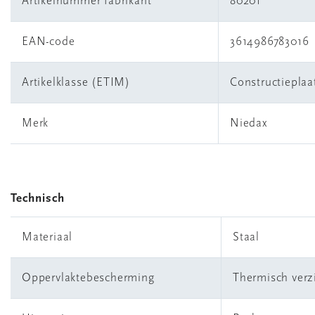
Artikelnummer fabrikant
80201
EAN-code
3614986783016
Artikelklasse (ETIM)
Constructieplaa
Merk
Niedax
Technisch
Materiaal
Staal
Oppervlaktebescherming
Thermisch verz